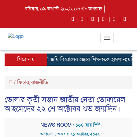
রবিবার, ০৯ অগাস্ট ২০২৬, ০৬:৩৯ অপরাহ্ন
Toggle
navigation
শিরোনাম
জমি বিরোধের জেরে শিক্ষককে হামলা-হুমকির অভি
/
ফিচার
,
রাজনীতি
ভোলার কৃতী সন্তান জাতীয় নেতা তোফায়েল
আহমেদের ২২ শে অক্টোবর শুভ জন্মদিন।
NEWS ROOM
/ ১০৪ বার ভিউ
আপডেট : শুক্রবার, ২১ অক্টোবর, ২০২২