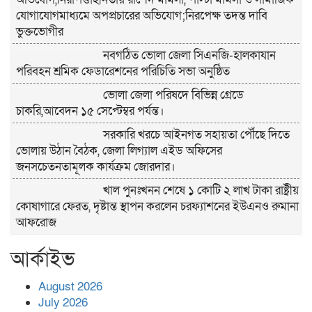
যোগাযোগমাধ্যমে অপপ্রচারের অভিযোগ;নিরপেক্ষ তদন্ত দাবি
ভুক্তভোগীর
নবগঠিত ভোলা জেলা সিএনজি-হালকাযান
পরিবহন শ্রমিক ফেডারেশনের পরিচিতি সভা অনুষ্ঠিত
ভোলা জেলা পরিষদে বিভিন্ন গ্রেডে
চাকরি,আবেদন ১৫ সেপ্টেম্বর পর্যন্ত।
সরকারি খরচে আইনগত সহায়তা পৌঁছে দিতে
ভোলায় উঠান বৈঠক, জেলা লিগ্যাল এইড অফিসের
জনসচেতনতামূলক কার্যক্রম জোরদার।
খাল পুনঃখনন শেষে ১ কোটি ২ লাখ টাকা রাষ্ট্রীয়
কোষাগারে ফেরত, দৃষ্টান্ত স্থাপন করলেন চরফ্যাশনের ইউএনও রুমানা
আফরোজ
ভোলা সদর হাসপাতালের চিকিৎসক ডা.শুভ
আর্কাইভ
প্রসাদ দাসের সহকারী অধ্যাপক পদে পদোন্নতি।
হঠাৎ সদর হাসপাতালে এমপি পার্থ,রোগীদের
August 2026
পাশে দাঁড়িয়ে শুনলেন সেবার বাস্তব চিত্র
July 2026