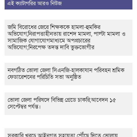
এই ক্যাটাগরির আরও নিউজ
জমি বিরোধের জেরে শিক্ষককে হামলা-হুমকির
অভিযোগ,নিরাপত্তাহীনতায় রাশেদ মামলা, পাল্টা মামলা ও
সামাজিক যোগাযোগমাধ্যমে অপপ্রচারের
অভিযোগ;নিরপেক্ষ তদন্ত দাবি ভুক্তভোগীর
নবগঠিত ভোলা জেলা সিএনজি-হালকাযান পরিবহন শ্রমিক
ফেডারেশনের পরিচিতি সভা অনুষ্ঠিত
ভোলা জেলা পরিষদে বিভিন্ন গ্রেডে চাকরি,আবেদন ১৫
সেপ্টেম্বর পর্যন্ত।
সরকারি খরচে আইনগত সহায়তা পৌঁছে দিতে ভোলায়