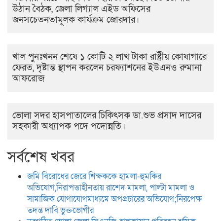
উঠান বৈঠক, জেলা লিগ্যাল এইড অফিসের
জনসচেতনতামূলক কার্যক্রম জোরদার।
খাল পুনঃখনন শেষে ১ কোটি ২ লাখ টাকা রাষ্ট্রীয় কোষাগারে
ফেরত, দৃষ্টান্ত স্থাপন করলেন চরফ্যাশনের ইউএনও রুমানা
আফরোজ
ভোলা সদর হাসপাতালের চিকিৎসক ডা.শুভ প্রসাদ দাসের
সহকারী অধ্যাপক পদে পদোন্নতি।
সর্বশেষ খবর
জমি বিরোধের জেরে শিক্ষককে হামলা-হুমকির
অভিযোগ,নিরাপত্তাহীনতায় রাশেদ মামলা, পাল্টা মামলা ও
সামাজিক যোগাযোগমাধ্যমে অপপ্রচারের অভিযোগ;নিরপেক্ষ
তদন্ত দাবি ভুক্তভোগীর