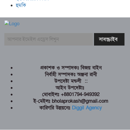
হুমকি
প্রকাশক ও সম্পাদকঃ বিজয় বাইন
নির্বাহী সম্পাদকঃ অঞ্জনা রানী
উপদেষ্টা মন্ডলী ::
আইন উপদেষ্টাঃ
মোবাইলঃ +8801794-949392
ই-মেইলঃ bholaprokash@gmail.com
কারিগরি উন্নয়নেঃ
Diggil Agency