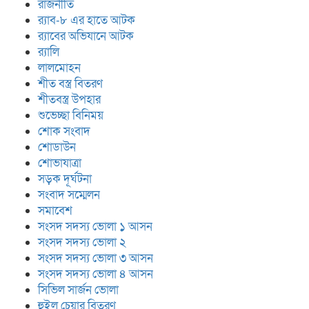
রাজনীতি
র‍্যাব-৮ এর হাতে আটক
র‍্যাবের অভিযানে আটক
র‍্যালি
লালমোহন
শীত বস্ত্র বিতরণ
শীতবস্ত্র উপহার
শুভেচ্ছা বিনিময়
শোক সংবাদ
শোডাউন
শোভাযাত্রা
সড়ক দূর্ঘটনা
সংবাদ সম্মেলন
সমাবেশ
সংসদ সদস্য ভোলা ১ আসন
সংসদ সদস্য ভোলা ২
সংসদ সদস্য ভোলা ৩ আসন
সংসদ সদস্য ভোলা ৪ আসন
সিভিল সার্জন ভোলা
হুইল চেয়ার বিতরণ