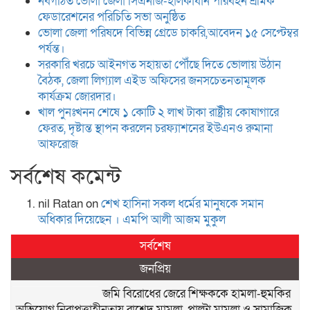
নবগঠিত ভোলা জেলা সিএনজি-হালকাযান পরিবহন শ্রমিক
ফেডারেশনের পরিচিতি সভা অনুষ্ঠিত
ভোলা জেলা পরিষদে বিভিন্ন গ্রেডে চাকরি,আবেদন ১৫ সেপ্টেম্বর
পর্যন্ত।
সরকারি খরচে আইনগত সহায়তা পৌঁছে দিতে ভোলায় উঠান
বৈঠক, জেলা লিগ্যাল এইড অফিসের জনসচেতনতামূলক
কার্যক্রম জোরদার।
খাল পুনঃখনন শেষে ১ কোটি ২ লাখ টাকা রাষ্ট্রীয় কোষাগারে
ফেরত, দৃষ্টান্ত স্থাপন করলেন চরফ্যাশনের ইউএনও রুমানা
আফরোজ
সর্বশেষ কমেন্ট
nil Ratan
on
শেখ হা‌সিনা সকল ধ‌র্মের মানু‌ষকে সমান
অ‌ধিকার দি‌য়ে‌ছেন । এম‌পি আলী আজম মুকুল
সর্বশেষ
জনপ্রিয়
জমি বিরোধের জেরে শিক্ষককে হামলা-হুমকির
অভিযোগ,নিরাপত্তাহীনতায় রাশেদ মামলা, পাল্টা মামলা ও সামাজিক