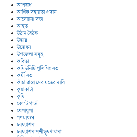
আপরাধ
আর্থিক সহায়তা প্রদান
আলোচনা সভা
আহত
উঠান বৈঠক
উদ্ধার
উদ্বোধন
উপজেলা সমূহ
কবিতা
কমিউনিটি পুলিশিং সভা
কর্মী সভা
কাঁচা রাস্তা মেরামতের দাবি
কুয়াকাটা
কৃষি
কোস্ট গার্ড
খেলাধুলা
গণমাধ্যম
চরফ্যাশন
চরফ্যাশন শশীভূষণ থানা