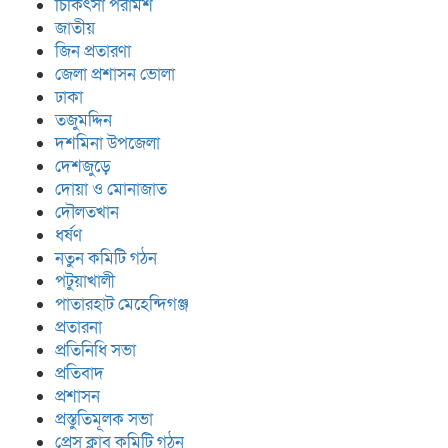
চিকিৎসা পরামর্শ
জাতীয়
জিন প্রতারণা
জেলা প্রশাসন ভোলা
ঢাকা
তজুমদ্দিন
দশমিনা উপজেলা
দেশজুড়ে
দোয়া ও মোনাজাত
দৌলতখান
ধর্ষণ
নতুন কমিটি গঠন
পটুয়াখালী
পাতারহাট মেহেন্দিগঞ্জ
প্রতারনা
প্রতিনিধি সভা
প্রতিবাদ
প্রশাসন
প্রস্তুতিমূলক সভা
প্রেস ক্লাব কমিটি গঠন