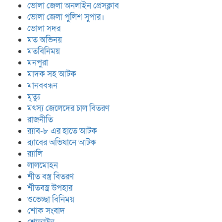
ভোলা জেলা অনলাইন প্রেসক্লাব
ভোলা জেলা পুলিশ সুপার।
ভোলা সদর
মত অভিনয়
মতবিনিময়
মনপুরা
মাদক সহ আটক
মানববন্ধন
মৃত্যু
মৎস্য জেলেদের চাল বিতরণ
রাজনীতি
র‍্যাব-৮ এর হাতে আটক
র‍্যাবের অভিযানে আটক
র‍্যালি
লালমোহন
শীত বস্ত্র বিতরণ
শীতবস্ত্র উপহার
শুভেচ্ছা বিনিময়
শোক সংবাদ