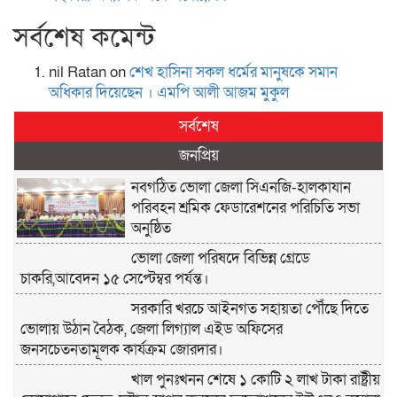
সর্বশেষ কমেন্ট
nil Ratan
on
শেখ হা‌সিনা সকল ধ‌র্মের মানু‌ষকে সমান
অ‌ধিকার দি‌য়ে‌ছেন । এম‌পি আলী আজম মুকুল
সর্বশেষ
জনপ্রিয়
নবগঠিত ভোলা জেলা সিএনজি-হালকাযান
পরিবহন শ্রমিক ফেডারেশনের পরিচিতি সভা
অনুষ্ঠিত
ভোলা জেলা পরিষদে বিভিন্ন গ্রেডে
চাকরি,আবেদন ১৫ সেপ্টেম্বর পর্যন্ত।
সরকারি খরচে আইনগত সহায়তা পৌঁছে দিতে
ভোলায় উঠান বৈঠক, জেলা লিগ্যাল এইড অফিসের
জনসচেতনতামূলক কার্যক্রম জোরদার।
খাল পুনঃখনন শেষে ১ কোটি ২ লাখ টাকা রাষ্ট্রীয়