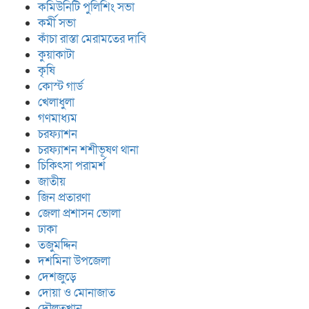
কমিউনিটি পুলিশিং সভা
কর্মী সভা
কাঁচা রাস্তা মেরামতের দাবি
কুয়াকাটা
কৃষি
কোস্ট গার্ড
খেলাধুলা
গণমাধ্যম
চরফ্যাশন
চরফ্যাশন শশীভূষণ থানা
চিকিৎসা পরামর্শ
জাতীয়
জিন প্রতারণা
জেলা প্রশাসন ভোলা
ঢাকা
তজুমদ্দিন
দশমিনা উপজেলা
দেশজুড়ে
দোয়া ও মোনাজাত
দৌলতখান