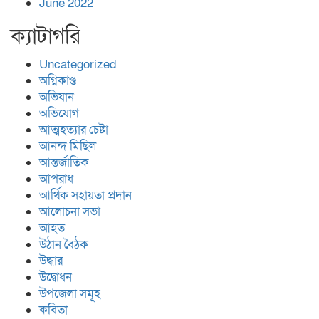
June 2022
ক্যাটাগরি
Uncategorized
অগ্নিকাণ্ড
অভিযান
অভিযোগ
আত্মহত্যার চেষ্টা
আনন্দ মিছিল
আন্তর্জাতিক
আপরাধ
আর্থিক সহায়তা প্রদান
আলোচনা সভা
আহত
উঠান বৈঠক
উদ্ধার
উদ্বোধন
উপজেলা সমূহ
কবিতা