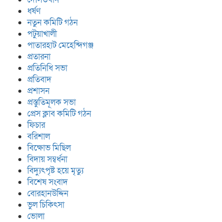
ধর্ষণ
নতুন কমিটি গঠন
পটুয়াখালী
পাতারহাট মেহেন্দিগঞ্জ
প্রতারনা
প্রতিনিধি সভা
প্রতিবাদ
প্রশাসন
প্রস্তুতিমূলক সভা
প্রেস ক্লাব কমিটি গঠন
ফিচার
বরিশাল
বিক্ষোভ মিছিল
বিদায় সম্বর্ধনা
বিদ্যুৎপৃষ্ট হয়ে মৃত্যু
বিশেষ সংবাদ
বোরহানউদ্দিন
ভুল চিকিৎসা
ভোলা