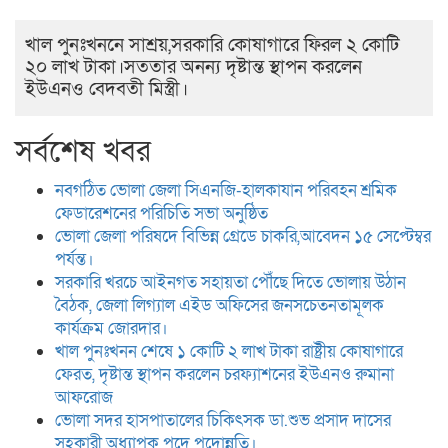
খাল পুনঃখননে সাশ্রয়,সরকারি কোষাগারে ফিরল ২ কোটি
২০ লাখ টাকা।সততার অনন্য দৃষ্টান্ত স্থাপন করলেন
ইউএনও বেদবতী মিস্ত্রী।
সর্বশেষ খবর
নবগঠিত ভোলা জেলা সিএনজি-হালকাযান পরিবহন শ্রমিক
ফেডারেশনের পরিচিতি সভা অনুষ্ঠিত
ভোলা জেলা পরিষদে বিভিন্ন গ্রেডে চাকরি,আবেদন ১৫ সেপ্টেম্বর
পর্যন্ত।
সরকারি খরচে আইনগত সহায়তা পৌঁছে দিতে ভোলায় উঠান
বৈঠক, জেলা লিগ্যাল এইড অফিসের জনসচেতনতামূলক
কার্যক্রম জোরদার।
খাল পুনঃখনন শেষে ১ কোটি ২ লাখ টাকা রাষ্ট্রীয় কোষাগারে
ফেরত, দৃষ্টান্ত স্থাপন করলেন চরফ্যাশনের ইউএনও রুমানা
আফরোজ
ভোলা সদর হাসপাতালের চিকিৎসক ডা.শুভ প্রসাদ দাসের
সহকারী অধ্যাপক পদে পদোন্নতি।