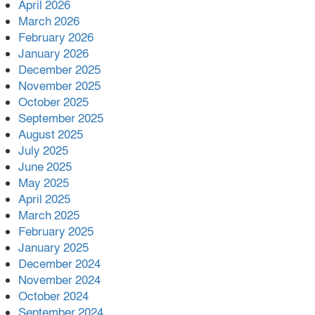
April 2026
ফিরল ২ কোটি ২০ লাখ টাকা।সততার অনন্য দৃষ্টান্ত স্থাপন
March 2026
করলেন ইউএনও বেদবতী মিস্ত্রী।
February 2026
January 2026
‘জ্বিন হাজিরে স্বর্ণ দ্বিগুণ’— প্রতারণার
December 2025
ফাঁদে ১৭ নারী,দুলারহাটে চক্রের ৪ সদস্য
November 2025
গ্রেফতার।
October 2025
৩০ জুলাই একযোগে এসএসসির ফল
September 2025
প্রকাশ।
August 2025
July 2025
বোরহানউদ্দিনে জমি নিয়ে বিরোধের
June 2025
জেরে সংঘবদ্ধ হামলার অভিযোগ,নারীসহ
May 2025
আ’হত ৫
April 2025
March 2025
February 2025
January 2025
December 2024
November 2024
October 2024
September 2024