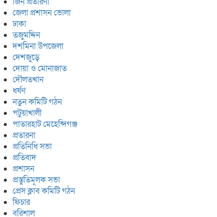
জিন প্রতারণা
জেলা প্রশাসন ভোলা
ঢাকা
তজুমদ্দিন
দশমিনা উপজেলা
দেশজুড়ে
দোয়া ও মোনাজাত
দৌলতখান
ধর্ষণ
নতুন কমিটি গঠন
পটুয়াখালী
পাতারহাট মেহেন্দিগঞ্জ
প্রতারনা
প্রতিনিধি সভা
প্রতিবাদ
প্রশাসন
প্রস্তুতিমূলক সভা
প্রেস ক্লাব কমিটি গঠন
ফিচার
বরিশাল