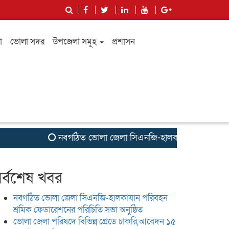
া
ভোলা সদর
উপজেলা সমূহ
প্রশাসন
নবগঠিত ভোলা জেলা সিএনজি-হালকাযান পরিবহন শ্রমিক ফেড
র্বশেষ খবর
নবগঠিত ভোলা জেলা সিএনজি-হালকাযান পরিবহন
শ্রমিক ফেডারেশনের পরিচিতি সভা অনুষ্ঠিত
ভোলা জেলা পরিষদে বিভিন্ন গ্রেডে চাকরি,আবেদন ১৫