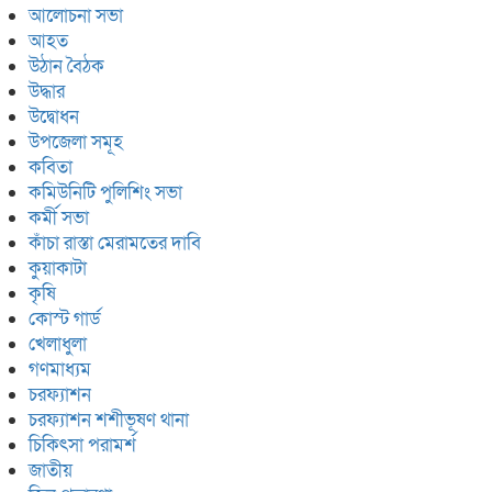
আলোচনা সভা
আহত
উঠান বৈঠক
উদ্ধার
উদ্বোধন
উপজেলা সমূহ
কবিতা
কমিউনিটি পুলিশিং সভা
কর্মী সভা
কাঁচা রাস্তা মেরামতের দাবি
কুয়াকাটা
কৃষি
কোস্ট গার্ড
খেলাধুলা
গণমাধ্যম
চরফ্যাশন
চরফ্যাশন শশীভূষণ থানা
চিকিৎসা পরামর্শ
জাতীয়