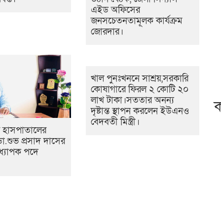
এইড অফিসের
জনসচেতনতামূলক কার্যক্রম
জোরদার।
খাল পুনঃখননে সাশ্রয়,সরকারি
কোষাগারে ফিরল ২ কোটি ২০
লাখ টাকা।সততার অনন্য
ক
দৃষ্টান্ত স্থাপন করলেন ইউএনও
বেদবতী মিস্ত্রী।
 হাসপাতালের
া.শুভ প্রসাদ দাসের
ধ্যাপক পদে