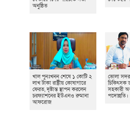
অনুষ্ঠিত
খাল পুনঃখনন শেষে ১ কোটি ২
ভোলা সদর
লাখ টাকা রাষ্ট্রীয় কোষাগারে
চিকিৎসক ড
ফেরত, দৃষ্টান্ত স্থাপন করলেন
সহকারী অ
চরফ্যাশনের ইউএনও রুমানা
পদোন্নতি।
আফরোজ