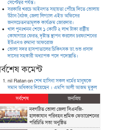
সেপ্টেম্বর পর্যন্ত।
সরকারি খরচে আইনগত সহায়তা পৌঁছে দিতে ভোলায়
উঠান বৈঠক, জেলা লিগ্যাল এইড অফিসের
জনসচেতনতামূলক কার্যক্রম জোরদার।
খাল পুনঃখনন শেষে ১ কোটি ২ লাখ টাকা রাষ্ট্রীয়
কোষাগারে ফেরত, দৃষ্টান্ত স্থাপন করলেন চরফ্যাশনের
ইউএনও রুমানা আফরোজ
ভোলা সদর হাসপাতালের চিকিৎসক ডা.শুভ প্রসাদ
দাসের সহকারী অধ্যাপক পদে পদোন্নতি।
র্বশেষ কমেন্ট
nil Ratan
on
শেখ হা‌সিনা সকল ধ‌র্মের মানু‌ষকে
সমান অ‌ধিকার দি‌য়ে‌ছেন । এম‌পি আলী আজম মুকুল
সর্বশেষ
জনপ্রিয়
নবগঠিত ভোলা জেলা সিএনজি-
হালকাযান পরিবহন শ্রমিক ফেডারেশনের
পরিচিতি সভা অনুষ্ঠিত