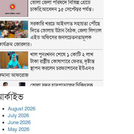
ভোলা জেলা পরিষদে বিভিন্ন গ্রেডে
চাকরি,আবেদন ১৫ সেপ্টেম্বর পর্যন্ত।
সরকারি খরচে আইনগত সহায়তা পৌঁছে
দিতে ভোলায় উঠান বৈঠক, জেলা লিগ্যাল
এইড অফিসের জনসচেতনতামূলক
কার্যক্রম জোরদার।
খাল পুনঃখনন শেষে ১ কোটি ২ লাখ
টাকা রাষ্ট্রীয় কোষাগারে ফেরত, দৃষ্টান্ত
স্থাপন করলেন চরফ্যাশনের ইউএনও
রুমানা আফরোজ
ভোলা সদর হাসপাতালের চিকিৎসক
ডা.শুভ প্রসাদ দাসের সহকারী অধ্যাপক
র্কাইভ
পদে পদোন্নতি।
August 2026
হঠাৎ সদর হাসপাতালে এমপি
July 2026
পার্থ,রোগীদের পাশে দাঁড়িয়ে শুনলেন
June 2026
সেবার বাস্তব চিত্র
May 2026
খাল পুনঃখননে সাশ্রয়,সরকারি কোষাগারে