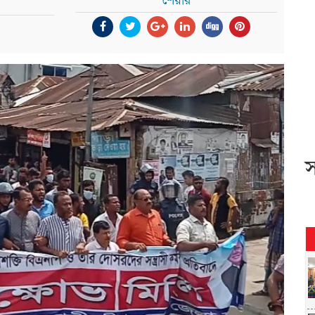
শেয়ার
স