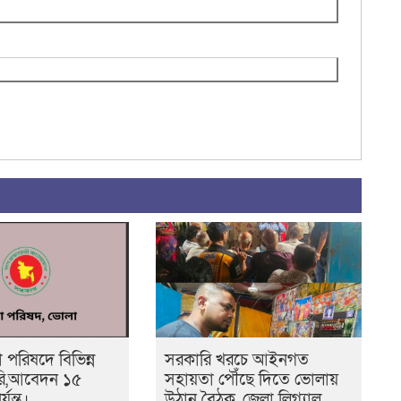
পরিষদে বিভিন্ন
সরকারি খরচে আইনগত
করি,আবেদন ১৫
সহায়তা পৌঁছে দিতে ভোলায়
্যন্ত।
উঠান বৈঠক, জেলা লিগ্যাল