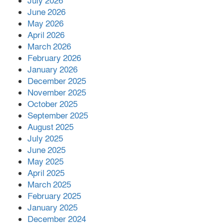
July 2026
June 2026
খাল পুনঃখননে সাশ্রয়,সরকারি কোষাগারে ফিরল
May 2026
২ কোটি ২০ লাখ টাকা।সততার অনন্য দৃষ্টান্ত
April 2026
স্থাপন করলেন ইউএনও বেদবতী মিস্ত্রী।
March 2026
‘জ্বিন হাজিরে স্বর্ণ দ্বিগুণ’— প্রতারণার ফাঁদে ১৭
February 2026
নারী,দুলারহাটে চক্রের ৪ সদস্য গ্রেফতার।
January 2026
December 2025
November 2025
৩০ জুলাই একযোগে এসএসসির ফল প্রকাশ।
October 2025
September 2025
August 2025
বোরহানউদ্দিনে জমি নিয়ে বিরোধের জেরে
July 2025
সংঘবদ্ধ হামলার অভিযোগ,নারীসহ আ’হত ৫
June 2025
May 2025
April 2025
March 2025
February 2025
January 2025
December 2024