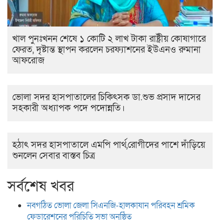
খাল পুনঃখনন শেষে ১ কোটি ২ লাখ টাকা রাষ্ট্রীয় কোষাগারে
ফেরত, দৃষ্টান্ত স্থাপন করলেন চরফ্যাশনের ইউএনও রুমানা
আফরোজ
ভোলা সদর হাসপাতালের চিকিৎসক ডা.শুভ প্রসাদ দাসের
সহকারী অধ্যাপক পদে পদোন্নতি।
হঠাৎ সদর হাসপাতালে এমপি পার্থ,রোগীদের পাশে দাঁড়িয়ে
শুনলেন সেবার বাস্তব চিত্র
সর্বশেষ খবর
নবগঠিত ভোলা জেলা সিএনজি-হালকাযান পরিবহন শ্রমিক
ফেডারেশনের পরিচিতি সভা অনুষ্ঠিত