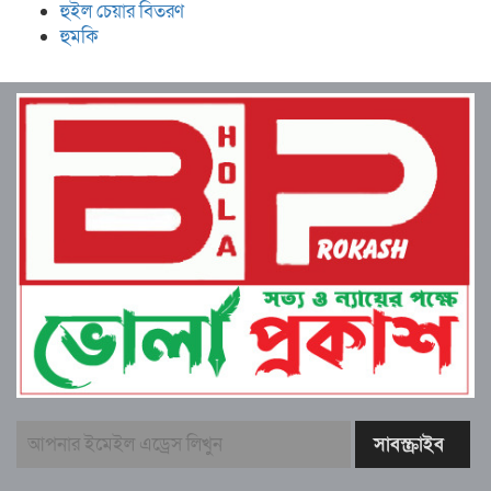
হুইল চেয়ার বিতরণ
হুমকি