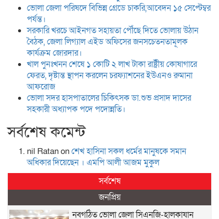
ভোলা জেলা পরিষদে বিভিন্ন গ্রেডে চাকরি,আবেদন ১৫ সেপ্টেম্বর
পর্যন্ত।
সরকারি খরচে আইনগত সহায়তা পৌঁছে দিতে ভোলায় উঠান
বৈঠক, জেলা লিগ্যাল এইড অফিসের জনসচেতনতামূলক
কার্যক্রম জোরদার।
খাল পুনঃখনন শেষে ১ কোটি ২ লাখ টাকা রাষ্ট্রীয় কোষাগারে
ফেরত, দৃষ্টান্ত স্থাপন করলেন চরফ্যাশনের ইউএনও রুমানা
আফরোজ
ভোলা সদর হাসপাতালের চিকিৎসক ডা.শুভ প্রসাদ দাসের
সহকারী অধ্যাপক পদে পদোন্নতি।
সর্বশেষ কমেন্ট
nil Ratan
on
শেখ হা‌সিনা সকল ধ‌র্মের মানু‌ষকে সমান
অ‌ধিকার দি‌য়ে‌ছেন । এম‌পি আলী আজম মুকুল
সর্বশেষ
জনপ্রিয়
নবগঠিত ভোলা জেলা সিএনজি-হালকাযান