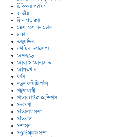
চিকিৎসা পরামর্শ
জাতীয়
জিন প্রতারণা
জেলা প্রশাসন ভোলা
ঢাকা
তজুমদ্দিন
দশমিনা উপজেলা
দেশজুড়ে
দোয়া ও মোনাজাত
দৌলতখান
ধর্ষণ
নতুন কমিটি গঠন
পটুয়াখালী
পাতারহাট মেহেন্দিগঞ্জ
প্রতারনা
প্রতিনিধি সভা
প্রতিবাদ
প্রশাসন
প্রস্তুতিমূলক সভা