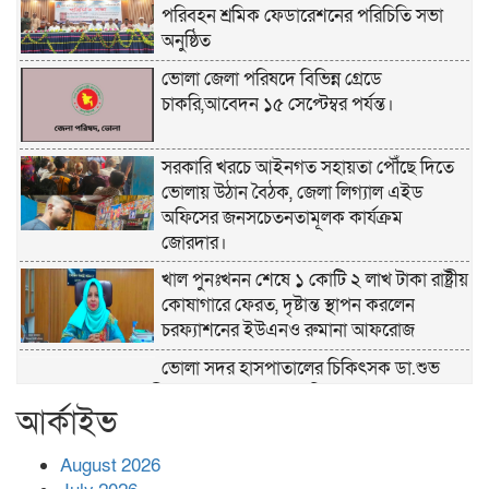
পরিবহন শ্রমিক ফেডারেশনের পরিচিতি সভা
অনুষ্ঠিত
ভোলা জেলা পরিষদে বিভিন্ন গ্রেডে
চাকরি,আবেদন ১৫ সেপ্টেম্বর পর্যন্ত।
সরকারি খরচে আইনগত সহায়তা পৌঁছে দিতে
ভোলায় উঠান বৈঠক, জেলা লিগ্যাল এইড
অফিসের জনসচেতনতামূলক কার্যক্রম
জোরদার।
খাল পুনঃখনন শেষে ১ কোটি ২ লাখ টাকা রাষ্ট্রীয়
কোষাগারে ফেরত, দৃষ্টান্ত স্থাপন করলেন
চরফ্যাশনের ইউএনও রুমানা আফরোজ
ভোলা সদর হাসপাতালের চিকিৎসক ডা.শুভ
প্রসাদ দাসের সহকারী অধ্যাপক পদে পদোন্নতি।
আর্কাইভ
হঠাৎ সদর হাসপাতালে এমপি পার্থ,রোগীদের
পাশে দাঁড়িয়ে শুনলেন সেবার বাস্তব চিত্র
August 2026