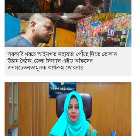
সরকারি খরচে আইনগত সহায়তা পৌঁছে দিতে ভোলায়
উঠান বৈঠক, জেলা লিগ্যাল এইড অফিসের
জনসচেতনতামূলক কার্যক্রম জোরদার।