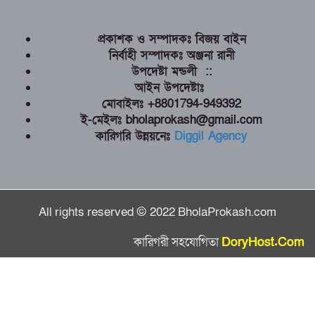
প্রকাশক ও সম্পাদকঃ বিজয় বাইন
নির্বাহী সম্পাদকঃ অঞ্জনা রানী
উপদেষ্টা মন্ডলী ::
আইন উপদেষ্টাঃ
মোবাইলঃ +8801794-949392
ই-মেইলঃ bholaprokash@gmail.com
কারিগরি উন্নয়নেঃ
Diggil Agency
All rights reserved © 2022 BholaProkash.com
কারিগরী সহযোগিতা
DoryHost.Com