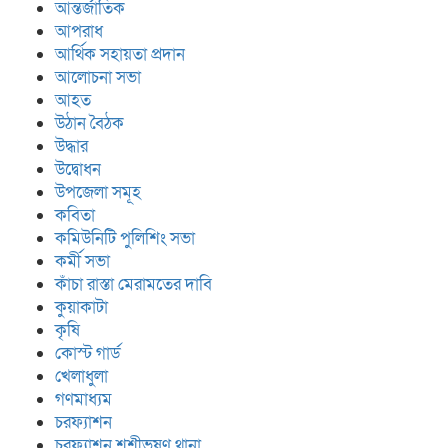
আন্তর্জাতিক
আপরাধ
আর্থিক সহায়তা প্রদান
আলোচনা সভা
আহত
উঠান বৈঠক
উদ্ধার
উদ্বোধন
উপজেলা সমূহ
কবিতা
কমিউনিটি পুলিশিং সভা
কর্মী সভা
কাঁচা রাস্তা মেরামতের দাবি
কুয়াকাটা
কৃষি
কোস্ট গার্ড
খেলাধুলা
গণমাধ্যম
চরফ্যাশন
চরফ্যাশন শশীভূষণ থানা