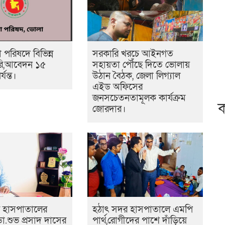
পরিষদে বিভিন্ন
সরকারি খরচে আইনগত
করি,আবেদন ১৫
সহায়তা পৌঁছে দিতে ভোলায়
্যন্ত।
উঠান বৈঠক, জেলা লিগ্যাল
এইড অফিসের
জনসচেতনতামূলক কার্যক্রম
ক
জোরদার।
 হাসপাতালের
হঠাৎ সদর হাসপাতালে এমপি
া.শুভ প্রসাদ দাসের
পার্থ,রোগীদের পাশে দাঁড়িয়ে