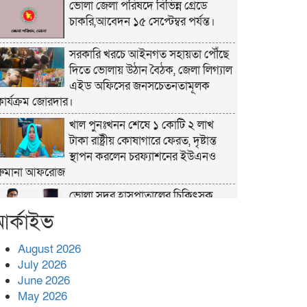
ভোলা জেলা পরিষদে বিভিন্ন গ্রেডে
চাকরি,আবেদন ১৫ সেপ্টেম্বর পর্যন্ত।
সরকারি খরচে আইনগত সহায়তা পৌঁছে
দিতে ভোলায় উঠান বৈঠক, জেলা লিগ্যাল
এইড অফিসের জনসচেতনতামূলক
কার্যক্রম জোরদার।
খাল পুনঃখনন শেষে ১ কোটি ২ লাখ
টাকা রাষ্ট্রীয় কোষাগারে ফেরত, দৃষ্টান্ত
স্থাপন করলেন চরফ্যাশনের ইউএনও
রুমানা আফরোজ
ভোলা সদর হাসপাতালের চিকিৎসক
ডা.শুভ প্রসাদ দাসের সহকারী অধ্যাপক
র্কাইভ
পদে পদোন্নতি।
August 2026
হঠাৎ সদর হাসপাতালে এমপি
July 2026
পার্থ,রোগীদের পাশে দাঁড়িয়ে শুনলেন
June 2026
সেবার বাস্তব চিত্র
May 2026
খাল পুনঃখননে সাশ্রয়,সরকারি কোষাগারে