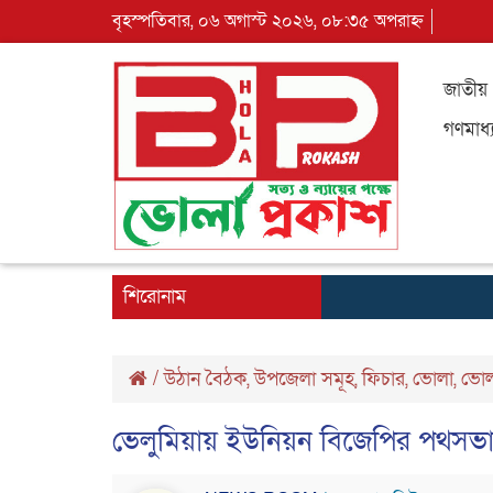
বৃহস্পতিবার, ০৬ অগাস্ট ২০২৬, ০৮:৩৫ অপরাহ্ন
জাতীয়
গণমাধ্
শিরোনাম
/
উঠান বৈঠক
,
উপজেলা সমূহ
,
ফিচার
,
ভোলা
,
ভোল
ভেলুমিয়ায় ইউনিয়ন বিজেপির পথসভ