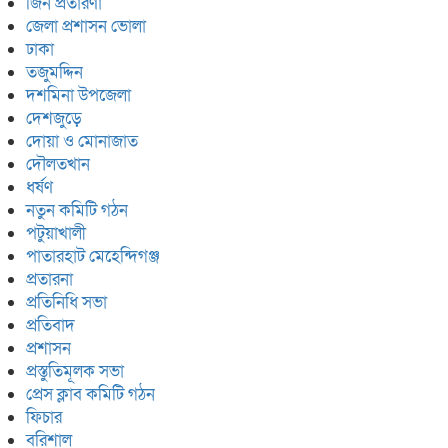
জিন প্রতারণা
জেলা প্রশাসন ভোলা
ঢাকা
তজুমদ্দিন
দশমিনা উপজেলা
দেশজুড়ে
দোয়া ও মোনাজাত
দৌলতখান
ধর্ষণ
নতুন কমিটি গঠন
পটুয়াখালী
পাতারহাট মেহেন্দিগঞ্জ
প্রতারনা
প্রতিনিধি সভা
প্রতিবাদ
প্রশাসন
প্রস্তুতিমূলক সভা
প্রেস ক্লাব কমিটি গঠন
ফিচার
বরিশাল