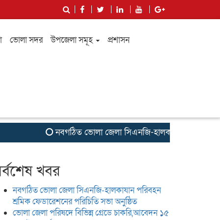
া
ভোলা সদর
উপজেলা সমূহ
প্রশাসন
নবগঠিত ভোলা জেলা সিএনজি-হালকাযান পরিবহন শ্রমিক ফেড
র্বশেষ খবর
নবগঠিত ভোলা জেলা সিএনজি-হালকাযান পরিবহন
শ্রমিক ফেডারেশনের পরিচিতি সভা অনুষ্ঠিত
ভোলা জেলা পরিষদে বিভিন্ন গ্রেডে চাকরি,আবেদন ১৫