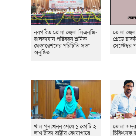
নবগঠিত ভোলা জেলা সিএনজি-
ভোলা জেলা 
হালকাযান পরিবহন শ্রমিক
গ্রেডে চা
ফেডারেশনের পরিচিতি সভা
সেপ্টেম্বর পর
অনুষ্ঠিত
খাল পুনঃখনন শেষে ১ কোটি ২
ভোলা সদর
লাখ টাকা রাষ্ট্রীয় কোষাগারে
চিকিৎসক ড