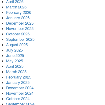
April 2026
ফিরল ২ কোটি ২০ লাখ টাকা।সততার
March 2026
অনন্য দৃষ্টান্ত স্থাপন করলেন ইউএনও
February 2026
েদবতী মিস্ত্রী।
January 2026
December 2025
‘জ্বিন হাজিরে স্বর্ণ দ্বিগুণ’— প্রতারণার
November 2025
ফাঁদে ১৭ নারী,দুলারহাটে চক্রের ৪ সদস্য
October 2025
গ্রেফতার।
September 2025
৩০ জুলাই একযোগে এসএসসির ফল
August 2025
প্রকাশ।
July 2025
June 2025
বোরহানউদ্দিনে জমি নিয়ে বিরোধের
May 2025
জেরে সংঘবদ্ধ হামলার অভিযোগ,নারীসহ
April 2025
আ’হত ৫
March 2025
February 2025
January 2025
December 2024
November 2024
October 2024
September 2024