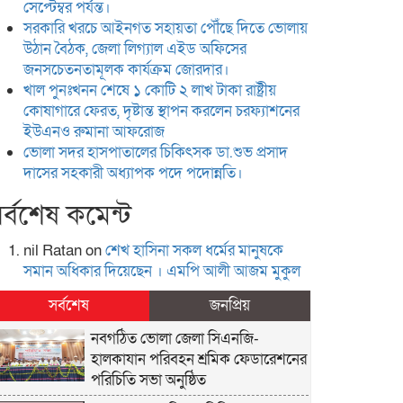
সেপ্টেম্বর পর্যন্ত।
সরকারি খরচে আইনগত সহায়তা পৌঁছে দিতে ভোলায়
উঠান বৈঠক, জেলা লিগ্যাল এইড অফিসের
জনসচেতনতামূলক কার্যক্রম জোরদার।
খাল পুনঃখনন শেষে ১ কোটি ২ লাখ টাকা রাষ্ট্রীয়
কোষাগারে ফেরত, দৃষ্টান্ত স্থাপন করলেন চরফ্যাশনের
ইউএনও রুমানা আফরোজ
ভোলা সদর হাসপাতালের চিকিৎসক ডা.শুভ প্রসাদ
দাসের সহকারী অধ্যাপক পদে পদোন্নতি।
র্বশেষ কমেন্ট
nil Ratan
on
শেখ হা‌সিনা সকল ধ‌র্মের মানু‌ষকে
সমান অ‌ধিকার দি‌য়ে‌ছেন । এম‌পি আলী আজম মুকুল
সর্বশেষ
জনপ্রিয়
নবগঠিত ভোলা জেলা সিএনজি-
হালকাযান পরিবহন শ্রমিক ফেডারেশনের
পরিচিতি সভা অনুষ্ঠিত