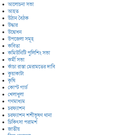
আলোচনা সভা
আহত
উঠান বৈঠক
উদ্ধার
উদ্বোধন
উপজেলা সমূহ
কবিতা
কমিউনিটি পুলিশিং সভা
কর্মী সভা
কাঁচা রাস্তা মেরামতের দাবি
কুয়াকাটা
কৃষি
কোস্ট গার্ড
খেলাধুলা
গণমাধ্যম
চরফ্যাশন
চরফ্যাশন শশীভূষণ থানা
চিকিৎসা পরামর্শ
জাতীয়