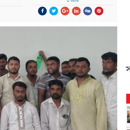
শেয়ার
স