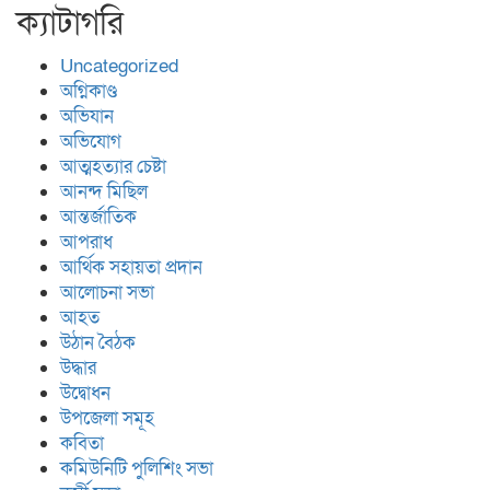
ক্যাটাগরি
Uncategorized
অগ্নিকাণ্ড
অভিযান
অভিযোগ
আত্মহত্যার চেষ্টা
আনন্দ মিছিল
আন্তর্জাতিক
আপরাধ
আর্থিক সহায়তা প্রদান
আলোচনা সভা
আহত
উঠান বৈঠক
উদ্ধার
উদ্বোধন
উপজেলা সমূহ
কবিতা
কমিউনিটি পুলিশিং সভা