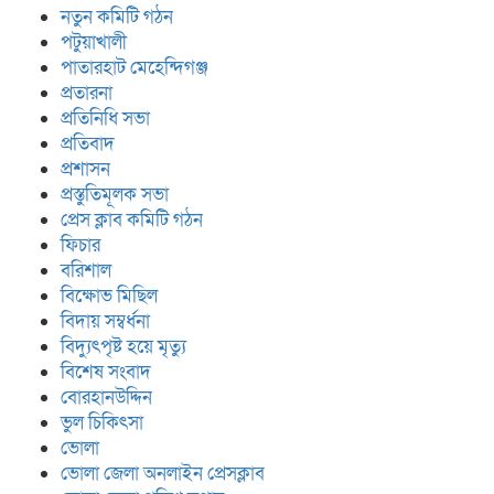
নতুন কমিটি গঠন
পটুয়াখালী
পাতারহাট মেহেন্দিগঞ্জ
প্রতারনা
প্রতিনিধি সভা
প্রতিবাদ
প্রশাসন
প্রস্তুতিমূলক সভা
প্রেস ক্লাব কমিটি গঠন
ফিচার
বরিশাল
বিক্ষোভ মিছিল
বিদায় সম্বর্ধনা
বিদ্যুৎপৃষ্ট হয়ে মৃত্যু
বিশেষ সংবাদ
বোরহানউদ্দিন
ভুল চিকিৎসা
ভোলা
ভোলা জেলা অনলাইন প্রেসক্লাব