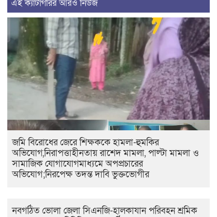
এই ক্যাটাগরির আরও নিউজ
জমি বিরোধের জেরে শিক্ষককে হামলা-হুমকির
অভিযোগ,নিরাপত্তাহীনতায় রাশেদ মামলা, পাল্টা মামলা ও
সামাজিক যোগাযোগমাধ্যমে অপপ্রচারের
অভিযোগ;নিরপেক্ষ তদন্ত দাবি ভুক্তভোগীর
নবগঠিত ভোলা জেলা সিএনজি-হালকাযান পরিবহন শ্রমিক