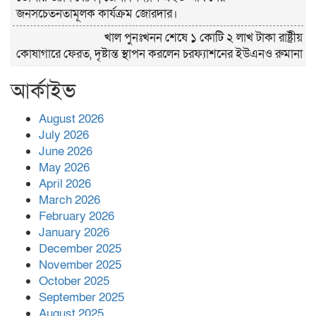
জনসচেতনতামূলক কার্যক্রম জোরদার।
খাল পুনঃখনন শেষে ১ কোটি ২ লাখ টাকা রাষ্ট্রীয়
কোষাগারে ফেরত, দৃষ্টান্ত স্থাপন করলেন চরফ্যাশনের ইউএনও রুমানা
আফরোজ
আর্কাইভ
ভোলা সদর হাসপাতালের চিকিৎসক ডা.শুভ
প্রসাদ দাসের সহকারী অধ্যাপক পদে পদোন্নতি।
August 2026
হঠাৎ সদর হাসপাতালে এমপি পার্থ,রোগীদের
July 2026
পাশে দাঁড়িয়ে শুনলেন সেবার বাস্তব চিত্র
June 2026
May 2026
April 2026
খাল পুনঃখননে সাশ্রয়,সরকারি কোষাগারে ফিরল
March 2026
২ কোটি ২০ লাখ টাকা।সততার অনন্য দৃষ্টান্ত
February 2026
স্থাপন করলেন ইউএনও বেদবতী মিস্ত্রী।
January 2026
‘জ্বিন হাজিরে স্বর্ণ দ্বিগুণ’— প্রতারণার ফাঁদে ১৭
December 2025
নারী,দুলারহাটে চক্রের ৪ সদস্য গ্রেফতার।
November 2025
October 2025
September 2025
৩০ জুলাই একযোগে এসএসসির ফল প্রকাশ।
August 2025