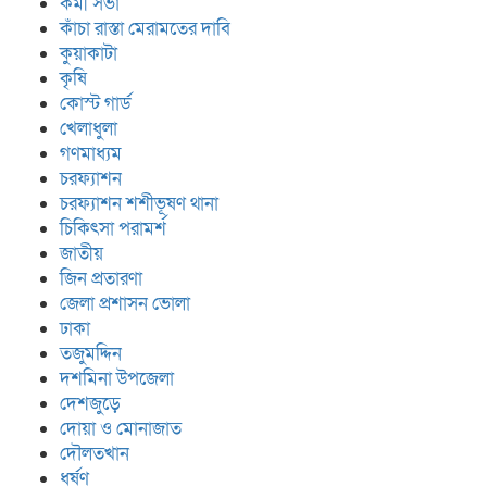
কর্মী সভা
কাঁচা রাস্তা মেরামতের দাবি
কুয়াকাটা
কৃষি
কোস্ট গার্ড
খেলাধুলা
গণমাধ্যম
চরফ্যাশন
চরফ্যাশন শশীভূষণ থানা
চিকিৎসা পরামর্শ
জাতীয়
জিন প্রতারণা
জেলা প্রশাসন ভোলা
ঢাকা
তজুমদ্দিন
দশমিনা উপজেলা
দেশজুড়ে
দোয়া ও মোনাজাত
দৌলতখান
ধর্ষণ