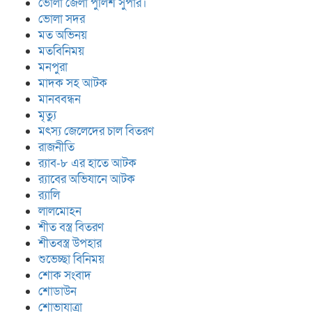
ভোলা জেলা পুলিশ সুপার।
ভোলা সদর
মত অভিনয়
মতবিনিময়
মনপুরা
মাদক সহ আটক
মানববন্ধন
মৃত্যু
মৎস্য জেলেদের চাল বিতরণ
রাজনীতি
র‍্যাব-৮ এর হাতে আটক
র‍্যাবের অভিযানে আটক
র‍্যালি
লালমোহন
শীত বস্ত্র বিতরণ
শীতবস্ত্র উপহার
শুভেচ্ছা বিনিময়
শোক সংবাদ
শোডাউন
শোভাযাত্রা