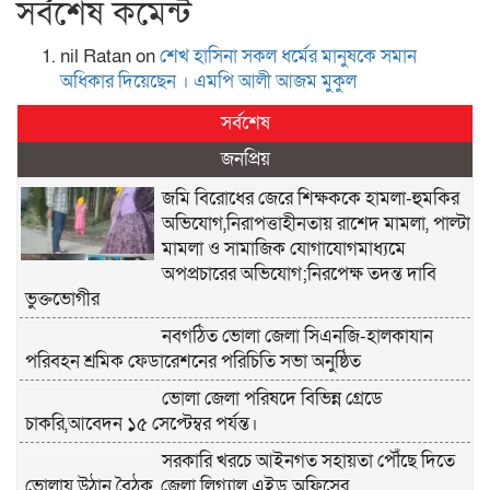
সর্বশেষ কমেন্ট
nil Ratan
on
শেখ হা‌সিনা সকল ধ‌র্মের মানু‌ষকে সমান
অ‌ধিকার দি‌য়ে‌ছেন । এম‌পি আলী আজম মুকুল
সর্বশেষ
জনপ্রিয়
জমি বিরোধের জেরে শিক্ষককে হামলা-হুমকির
অভিযোগ,নিরাপত্তাহীনতায় রাশেদ মামলা, পাল্টা
মামলা ও সামাজিক যোগাযোগমাধ্যমে
অপপ্রচারের অভিযোগ;নিরপেক্ষ তদন্ত দাবি
ভুক্তভোগীর
নবগঠিত ভোলা জেলা সিএনজি-হালকাযান
পরিবহন শ্রমিক ফেডারেশনের পরিচিতি সভা অনুষ্ঠিত
ভোলা জেলা পরিষদে বিভিন্ন গ্রেডে
চাকরি,আবেদন ১৫ সেপ্টেম্বর পর্যন্ত।
সরকারি খরচে আইনগত সহায়তা পৌঁছে দিতে
ভোলায় উঠান বৈঠক, জেলা লিগ্যাল এইড অফিসের