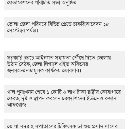
ফেডারেশনের পরিচিতি সভা অনুষ্ঠিত
ভোলা জেলা পরিষদে বিভিন্ন গ্রেডে চাকরি,আবেদন ১৫
সেপ্টেম্বর পর্যন্ত।
সরকারি খরচে আইনগত সহায়তা পৌঁছে দিতে ভোলায়
উঠান বৈঠক, জেলা লিগ্যাল এইড অফিসের
জনসচেতনতামূলক কার্যক্রম জোরদার।
খাল পুনঃখনন শেষে ১ কোটি ২ লাখ টাকা রাষ্ট্রীয় কোষাগারে
ফেরত, দৃষ্টান্ত স্থাপন করলেন চরফ্যাশনের ইউএনও রুমানা
আফরোজ
ভোলা সদর হাসপাতালের চিকিৎসক ডা.শুভ প্রসাদ দাসের