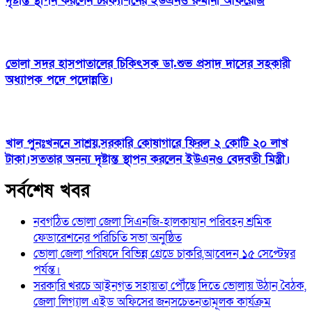
দৃষ্টান্ত স্থাপন করলেন চরফ্যাশনের ইউএনও রুমানা আফরোজ
ভোলা সদর হাসপাতালের চিকিৎসক ডা.শুভ প্রসাদ দাসের সহকারী
অধ্যাপক পদে পদোন্নতি।
খাল পুনঃখননে সাশ্রয়,সরকারি কোষাগারে ফিরল ২ কোটি ২০ লাখ
টাকা।সততার অনন্য দৃষ্টান্ত স্থাপন করলেন ইউএনও বেদবতী মিস্ত্রী।
সর্বশেষ খবর
নবগঠিত ভোলা জেলা সিএনজি-হালকাযান পরিবহন শ্রমিক
ফেডারেশনের পরিচিতি সভা অনুষ্ঠিত
ভোলা জেলা পরিষদে বিভিন্ন গ্রেডে চাকরি,আবেদন ১৫ সেপ্টেম্বর
পর্যন্ত।
সরকারি খরচে আইনগত সহায়তা পৌঁছে দিতে ভোলায় উঠান বৈঠক,
জেলা লিগ্যাল এইড অফিসের জনসচেতনতামূলক কার্যক্রম