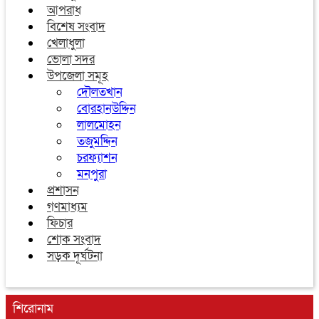
আপরাধ
বিশেষ সংবাদ
খেলাধুলা
ভোলা সদর
উপজেলা সমূহ
দৌলতখান
বোরহানউদ্দিন
লালমোহন
তজুমদ্দিন
চরফ্যাশন
মনপুরা
প্রশাসন
গণমাধ্যম
ফিচার
শোক সংবাদ
সড়ক দূর্ঘটনা
শিরোনাম