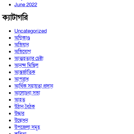
June 2022
ক্যাটাগরি
Uncategorized
অগ্নিকাণ্ড
অভিযান
অভিযোগ
আত্মহত্যার চেষ্টা
আনন্দ মিছিল
আন্তর্জাতিক
আপরাধ
আর্থিক সহায়তা প্রদান
আলোচনা সভা
আহত
উঠান বৈঠক
উদ্ধার
উদ্বোধন
উপজেলা সমূহ