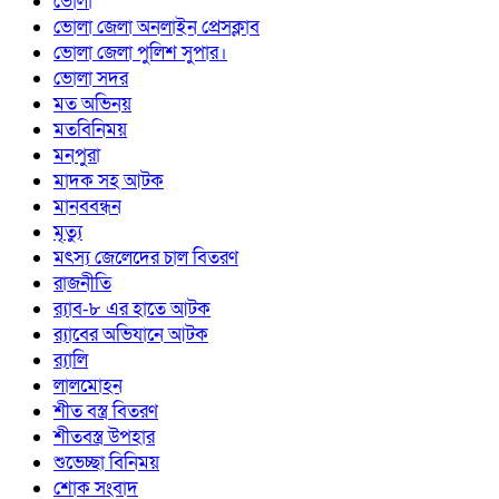
ভোলা
ভোলা জেলা অনলাইন প্রেসক্লাব
ভোলা জেলা পুলিশ সুপার।
ভোলা সদর
মত অভিনয়
মতবিনিময়
মনপুরা
মাদক সহ আটক
মানববন্ধন
মৃত্যু
মৎস্য জেলেদের চাল বিতরণ
রাজনীতি
র‍্যাব-৮ এর হাতে আটক
র‍্যাবের অভিযানে আটক
র‍্যালি
লালমোহন
শীত বস্ত্র বিতরণ
শীতবস্ত্র উপহার
শুভেচ্ছা বিনিময়
শোক সংবাদ