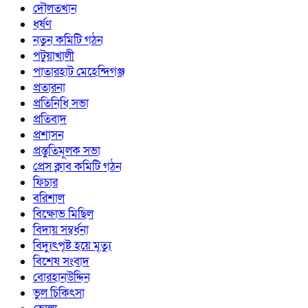
দৌলতখান
ধর্ষণ
নতুন কমিটি গঠন
পটুয়াখালী
পাতারহাট মেহেন্দিগঞ্জ
প্রতারনা
প্রতিনিধি সভা
প্রতিবাদ
প্রশাসন
প্রস্তুতিমূলক সভা
প্রেস ক্লাব কমিটি গঠন
ফিচার
বরিশাল
বিক্ষোভ মিছিল
বিদায় সম্বর্ধনা
বিদ্যুৎপৃষ্ট হয়ে মৃত্যু
বিশেষ সংবাদ
বোরহানউদ্দিন
ভুল চিকিৎসা