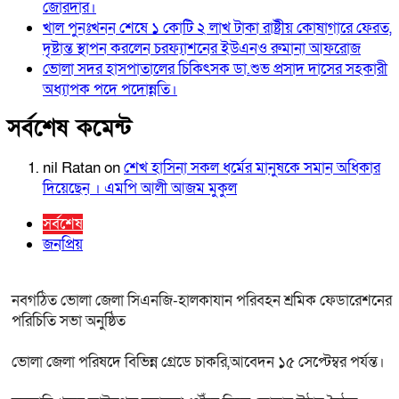
জোরদার।
খাল পুনঃখনন শেষে ১ কোটি ২ লাখ টাকা রাষ্ট্রীয় কোষাগারে ফেরত,
দৃষ্টান্ত স্থাপন করলেন চরফ্যাশনের ইউএনও রুমানা আফরোজ
ভোলা সদর হাসপাতালের চিকিৎসক ডা.শুভ প্রসাদ দাসের সহকারী
অধ্যাপক পদে পদোন্নতি।
সর্বশেষ কমেন্ট
nil Ratan
on
শেখ হা‌সিনা সকল ধ‌র্মের মানু‌ষকে সমান অ‌ধিকার
দি‌য়ে‌ছেন । এম‌পি আলী আজম মুকুল
সর্বশেষ
জনপ্রিয়
নবগঠিত ভোলা জেলা সিএনজি-হালকাযান পরিবহন শ্রমিক ফেডারেশনের
পরিচিতি সভা অনুষ্ঠিত
ভোলা জেলা পরিষদে বিভিন্ন গ্রেডে চাকরি,আবেদন ১৫ সেপ্টেম্বর পর্যন্ত।