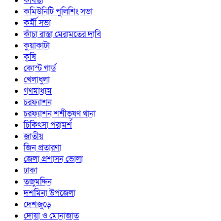
কবিতা
কমিউনিটি পুলিশিং সভা
কর্মী সভা
কাঁচা রাস্তা মেরামতের দাবি
কুয়াকাটা
কৃষি
কোস্ট গার্ড
খেলাধুলা
গণমাধ্যম
চরফ্যাশন
চরফ্যাশন শশীভূষণ থানা
চিকিৎসা পরামর্শ
জাতীয়
জিন প্রতারণা
জেলা প্রশাসন ভোলা
ঢাকা
তজুমদ্দিন
দশমিনা উপজেলা
দেশজুড়ে
দোয়া ও মোনাজাত