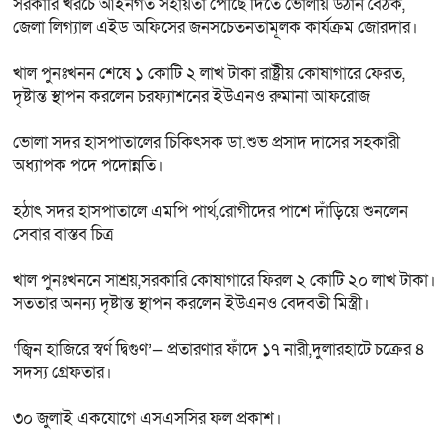
সরকারি খরচে আইনগত সহায়তা পৌঁছে দিতে ভোলায় উঠান বৈঠক,
জেলা লিগ্যাল এইড অফিসের জনসচেতনতামূলক কার্যক্রম জোরদার।
খাল পুনঃখনন শেষে ১ কোটি ২ লাখ টাকা রাষ্ট্রীয় কোষাগারে ফেরত,
দৃষ্টান্ত স্থাপন করলেন চরফ্যাশনের ইউএনও রুমানা আফরোজ
ভোলা সদর হাসপাতালের চিকিৎসক ডা.শুভ প্রসাদ দাসের সহকারী
অধ্যাপক পদে পদোন্নতি।
হঠাৎ সদর হাসপাতালে এমপি পার্থ,রোগীদের পাশে দাঁড়িয়ে শুনলেন
সেবার বাস্তব চিত্র
খাল পুনঃখননে সাশ্রয়,সরকারি কোষাগারে ফিরল ২ কোটি ২০ লাখ টাকা।
সততার অনন্য দৃষ্টান্ত স্থাপন করলেন ইউএনও বেদবতী মিস্ত্রী।
‘জ্বিন হাজিরে স্বর্ণ দ্বিগুণ’— প্রতারণার ফাঁদে ১৭ নারী,দুলারহাটে চক্রের ৪
সদস্য গ্রেফতার।
৩০ জুলাই একযোগে এসএসসির ফল প্রকাশ।