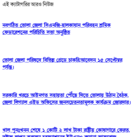
এই ক্যাটাগরির আরও নিউজ
নবগঠিত ভোলা জেলা সিএনজি-হালকাযান পরিবহন শ্রমিক
ফেডারেশনের পরিচিতি সভা অনুষ্ঠিত
ভোলা জেলা পরিষদে বিভিন্ন গ্রেডে চাকরি,আবেদন ১৫ সেপ্টেম্বর
পর্যন্ত।
সরকারি খরচে আইনগত সহায়তা পৌঁছে দিতে ভোলায় উঠান বৈঠক,
জেলা লিগ্যাল এইড অফিসের জনসচেতনতামূলক কার্যক্রম জোরদার।
খাল পুনঃখনন শেষে ১ কোটি ২ লাখ টাকা রাষ্ট্রীয় কোষাগারে ফেরত,