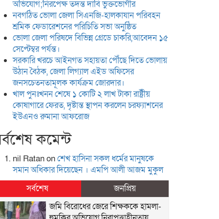
অভিযোগ;নিরপেক্ষ তদন্ত দাবি ভুক্তভোগীর
নবগঠিত ভোলা জেলা সিএনজি-হালকাযান পরিবহন
শ্রমিক ফেডারেশনের পরিচিতি সভা অনুষ্ঠিত
ভোলা জেলা পরিষদে বিভিন্ন গ্রেডে চাকরি,আবেদন ১৫
সেপ্টেম্বর পর্যন্ত।
সরকারি খরচে আইনগত সহায়তা পৌঁছে দিতে ভোলায়
উঠান বৈঠক, জেলা লিগ্যাল এইড অফিসের
জনসচেতনতামূলক কার্যক্রম জোরদার।
খাল পুনঃখনন শেষে ১ কোটি ২ লাখ টাকা রাষ্ট্রীয়
কোষাগারে ফেরত, দৃষ্টান্ত স্থাপন করলেন চরফ্যাশনের
ইউএনও রুমানা আফরোজ
র্বশেষ কমেন্ট
nil Ratan
on
শেখ হা‌সিনা সকল ধ‌র্মের মানু‌ষকে
সমান অ‌ধিকার দি‌য়ে‌ছেন । এম‌পি আলী আজম মুকুল
সর্বশেষ
জনপ্রিয়
জমি বিরোধের জেরে শিক্ষককে হামলা-
হুমকির অভিযোগ,নিরাপত্তাহীনতায়