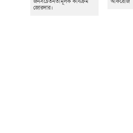
জনসচেতনতামূলক কার্যক্রম
আফরোজ
জোরদার।