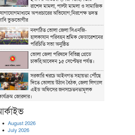
রাশেদ মামলা, পাল্টা মামলা ও সামাজিক
যোগাযোগমাধ্যমে অপপ্রচারের অভিযোগ;নিরপেক্ষ তদন্ত
দাবি ভুক্তভোগীর
নবগঠিত ভোলা জেলা সিএনজি-
হালকাযান পরিবহন শ্রমিক ফেডারেশনের
পরিচিতি সভা অনুষ্ঠিত
ভোলা জেলা পরিষদে বিভিন্ন গ্রেডে
চাকরি,আবেদন ১৫ সেপ্টেম্বর পর্যন্ত।
সরকারি খরচে আইনগত সহায়তা পৌঁছে
দিতে ভোলায় উঠান বৈঠক, জেলা লিগ্যাল
এইড অফিসের জনসচেতনতামূলক
কার্যক্রম জোরদার।
খাল পুনঃখনন শেষে ১ কোটি ২ লাখ
র্কাইভ
টাকা রাষ্ট্রীয় কোষাগারে ফেরত, দৃষ্টান্ত
স্থাপন করলেন চরফ্যাশনের ইউএনও
August 2026
রুমানা আফরোজ
July 2026