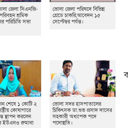
োলা জেলা সিএনজি-
ভোলা জেলা পরিষদে বিভিন্ন
পরিবহন শ্রমিক
গ্রেডে চাকরি,আবেদন ১৫
র পরিচিতি সভা
সেপ্টেম্বর পর্যন্ত।
ক
নন শেষে ১ কোটি ২
ভোলা সদর হাসপাতালের
ষ্ট্রীয় কোষাগারে
চিকিৎসক ডা.শুভ প্রসাদ দাসের
ান্ত স্থাপন করলেন
সহকারী অধ্যাপক পদে
র ইউএনও রুমানা
পদোন্নতি।