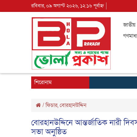
রবিবার, ০৯ অগাস্ট ২০২৬, ১২:১৬ পূর্বাহ্ন
জাতীয়
গণমাধ্
শিরোনাম
/
ফিচার
,
বোরহানউদ্দিন
বোরহানউদ্দিনে আন্তর্জাতিক নারী দিব
সভা অনুষ্ঠিত