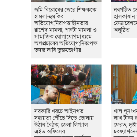
জমি বিরোধের জেরে শিক্ষককে
নবগঠিত ভ
হামলা-হুমকির
হালকাযান 
অভিযোগ,নিরাপত্তাহীনতায়
ফেডারেশনে
রাশেদ মামলা, পাল্টা মামলা ও
অনুষ্ঠিত
সামাজিক যোগাযোগমাধ্যমে
অপপ্রচারের অভিযোগ;নিরপেক্ষ
তদন্ত দাবি ভুক্তভোগীর
সরকারি খরচে আইনগত
খাল পুনঃখ
সহায়তা পৌঁছে দিতে ভোলায়
লাখ টাকা রা
উঠান বৈঠক, জেলা লিগ্যাল
ফেরত, দৃষ্ট
এইড অফিসের
চরফ্যাশনে