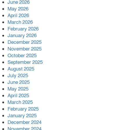
June 2026
ভোলা সদর হাসপাতালের চিকিৎসক
May 2026
ডা.শুভ প্রসাদ দাসের সহকারী অধ্যাপক
April 2026
পদে পদোন্নতি।
March 2026
হঠাৎ সদর হাসপাতালে এমপি
February 2026
পার্থ,রোগীদের পাশে দাঁড়িয়ে শুনলেন
January 2026
সেবার বাস্তব চিত্র
December 2025
November 2025
খাল পুনঃখননে সাশ্রয়,সরকারি কোষাগারে
October 2025
ফিরল ২ কোটি ২০ লাখ টাকা।সততার
September 2025
অনন্য দৃষ্টান্ত স্থাপন করলেন ইউএনও
August 2025
েদবতী মিস্ত্রী।
July 2025
‘জ্বিন হাজিরে স্বর্ণ দ্বিগুণ’— প্রতারণার
June 2025
ফাঁদে ১৭ নারী,দুলারহাটে চক্রের ৪ সদস্য
May 2025
গ্রেফতার।
April 2025
March 2025
৩০ জুলাই একযোগে এসএসসির ফল
February 2025
প্রকাশ।
January 2025
December 2024
November 2024