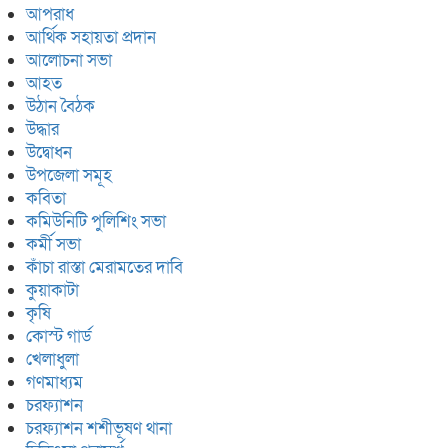
আপরাধ
আর্থিক সহায়তা প্রদান
আলোচনা সভা
আহত
উঠান বৈঠক
উদ্ধার
উদ্বোধন
উপজেলা সমূহ
কবিতা
কমিউনিটি পুলিশিং সভা
কর্মী সভা
কাঁচা রাস্তা মেরামতের দাবি
কুয়াকাটা
কৃষি
কোস্ট গার্ড
খেলাধুলা
গণমাধ্যম
চরফ্যাশন
চরফ্যাশন শশীভূষণ থানা