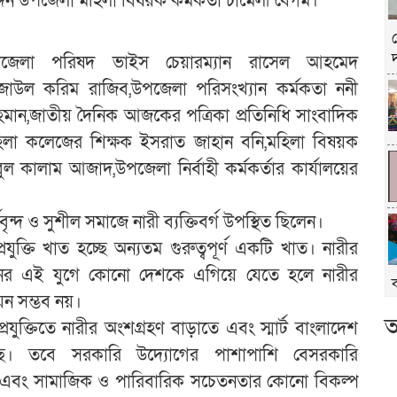
দিন উপজেলা মহিলা বিষয়ক কর্মকর্তা চামেলী বেগম।
উপজেলা পরিষদ ভাইস চেয়ারম্যান রাসেল আহমেদ
 রেজাউল করিম রাজিব,উপজেলা পরিসংখ্যান কর্মকতা ননী
হমান,জাতীয় দৈনিক আজকের পত্রিকা প্রতিনিধি সাংবাদিক
িলা কলেজের শিক্ষক ইসরাত জাহান বনি,মহিলা বিষয়ক
ুল কালাম আজাদ,উপজেলা নির্বাহী কর্মকর্তার কার্যালয়ের
থীবৃন্দ ও সুশীল সমাজে নারী ব্যক্তিবর্গ উপস্থিত ছিলেন।
ুক্তি খাত হচ্ছে অন্যতম গুরুত্বপূর্ণ একটি খাত। নারীর
শ্বায়নের এই যুগে কোনো দেশকে এগিয়ে যেতে হলে নারীর
য়ন সম্ভব নয়।
আ
যুক্তিতে নারীর অংশগ্রহণ বাড়াতে এবং স্মার্ট বাংলাদেশ
য়েছে। তবে সরকারি উদ্যোগের পাশাপাশি বেসরকারি
করণ এবং সামাজিক ও পারিবারিক সচেতনতার কোনো বিকল্প