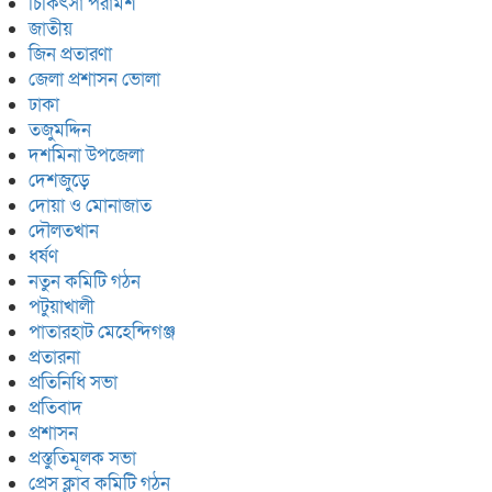
চিকিৎসা পরামর্শ
জাতীয়
জিন প্রতারণা
জেলা প্রশাসন ভোলা
ঢাকা
তজুমদ্দিন
দশমিনা উপজেলা
দেশজুড়ে
দোয়া ও মোনাজাত
দৌলতখান
ধর্ষণ
নতুন কমিটি গঠন
পটুয়াখালী
পাতারহাট মেহেন্দিগঞ্জ
প্রতারনা
প্রতিনিধি সভা
প্রতিবাদ
প্রশাসন
প্রস্তুতিমূলক সভা
প্রেস ক্লাব কমিটি গঠন