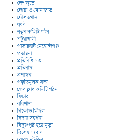
দেশজুড়ে
দোয়া ও মোনাজাত
দৌলতখান
ধর্ষণ
নতুন কমিটি গঠন
পটুয়াখালী
পাতারহাট মেহেন্দিগঞ্জ
প্রতারনা
প্রতিনিধি সভা
প্রতিবাদ
প্রশাসন
প্রস্তুতিমূলক সভা
প্রেস ক্লাব কমিটি গঠন
ফিচার
বরিশাল
বিক্ষোভ মিছিল
বিদায় সম্বর্ধনা
বিদ্যুৎপৃষ্ট হয়ে মৃত্যু
বিশেষ সংবাদ
বোরহানউদ্দিন