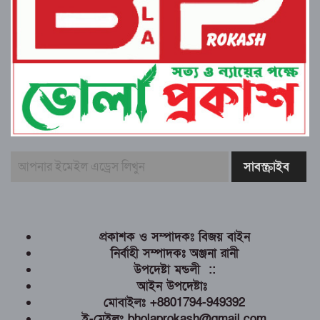
প্রকাশক ও সম্পাদকঃ বিজয় বাইন
নির্বাহী সম্পাদকঃ অঞ্জনা রানী
উপদেষ্টা মন্ডলী ::
আইন উপদেষ্টাঃ
মোবাইলঃ +8801794-949392
ই-মেইলঃ bholaprokash@gmail.com