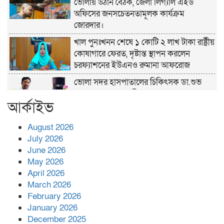
ভোলায় উঠান বৈঠক, জেলা লিগ্যাল এইড
অফিসের জনসচেতনতামূলক কার্যক্রম
জোরদার।
খাল পুনঃখনন শেষে ১ কোটি ২ লাখ টাকা রাষ্ট্রীয়
কোষাগারে ফেরত, দৃষ্টান্ত স্থাপন করলেন
চরফ্যাশনের ইউএনও রুমানা আফরোজ
ভোলা সদর হাসপাতালের চিকিৎসক ডা.শুভ
প্রসাদ দাসের সহকারী অধ্যাপক পদে
আর্কাইভ
পদোন্নতি।
হঠাৎ সদর হাসপাতালে এমপি পার্থ,রোগীদের
August 2026
পাশে দাঁড়িয়ে শুনলেন সেবার বাস্তব চিত্র
July 2026
June 2026
May 2026
খাল পুনঃখননে সাশ্রয়,সরকারি কোষাগারে ফিরল
April 2026
২ কোটি ২০ লাখ টাকা।সততার অনন্য দৃষ্টান্ত
March 2026
স্থাপন করলেন ইউএনও বেদবতী মিস্ত্রী।
February 2026
‘জ্বিন হাজিরে স্বর্ণ দ্বিগুণ’— প্রতারণার ফাঁদে ১৭
January 2026
নারী,দুলারহাটে চক্রের ৪ সদস্য গ্রেফতার।
December 2025