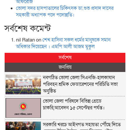
আফরোজ
ভোলা সদর হাসপাতালের চিকিৎসক ডা.শুভ প্রসাদ দাসের
সহকারী অধ্যাপক পদে পদোন্নতি।
সর্বশেষ কমেন্ট
nil Ratan
on
শেখ হা‌সিনা সকল ধ‌র্মের মানু‌ষকে সমান
অ‌ধিকার দি‌য়ে‌ছেন । এম‌পি আলী আজম মুকুল
সর্বশেষ
জনপ্রিয়
নবগঠিত ভোলা জেলা সিএনজি-হালকাযান
পরিবহন শ্রমিক ফেডারেশনের পরিচিতি সভা
অনুষ্ঠিত
ভোলা জেলা পরিষদে বিভিন্ন গ্রেডে
চাকরি,আবেদন ১৫ সেপ্টেম্বর পর্যন্ত।
সরকারি খরচে আইনগত সহায়তা পৌঁছে দিতে