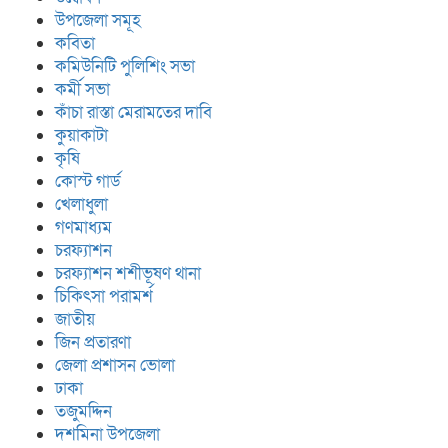
উপজেলা সমূহ
কবিতা
কমিউনিটি পুলিশিং সভা
কর্মী সভা
কাঁচা রাস্তা মেরামতের দাবি
কুয়াকাটা
কৃষি
কোস্ট গার্ড
খেলাধুলা
গণমাধ্যম
চরফ্যাশন
চরফ্যাশন শশীভূষণ থানা
চিকিৎসা পরামর্শ
জাতীয়
জিন প্রতারণা
জেলা প্রশাসন ভোলা
ঢাকা
তজুমদ্দিন
দশমিনা উপজেলা