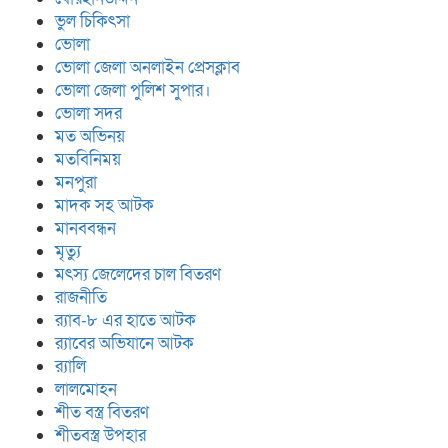
ভুল চিকিৎসা
ভোলা
ভোলা জেলা অনলাইন প্রেসক্লাব
ভোলা জেলা পুলিশ সুপার।
ভোলা সদর
মত অভিনয়
মতবিনিময়
মনপুরা
মাদক সহ আটক
মানববন্ধন
মৃত্যু
মৎস্য জেলেদের চাল বিতরণ
রাজনীতি
র‍্যাব-৮ এর হাতে আটক
র‍্যাবের অভিযানে আটক
র‍্যালি
লালমোহন
শীত বস্ত্র বিতরণ
শীতবস্ত্র উপহার