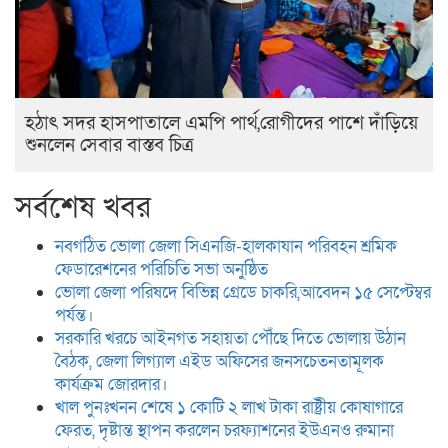
হঠাৎ সদর হাসপাতালে এমপি পার্থ,রোগীদের পাশে দাঁড়িয়ে
শুনলেন সেবার বাস্তব চিত্র
সর্বশেষ খবর
নবগঠিত ভোলা জেলা সিএনজি-হালকাযান পরিবহন শ্রমিক
ফেডারেশনের পরিচিতি সভা অনুষ্ঠিত
ভোলা জেলা পরিষদে বিভিন্ন গ্রেডে চাকরি,আবেদন ১৫ সেপ্টেম্বর
পর্যন্ত।
সরকারি খরচে আইনগত সহায়তা পৌঁছে দিতে ভোলায় উঠান
বৈঠক, জেলা লিগ্যাল এইড অফিসের জনসচেতনতামূলক
কার্যক্রম জোরদার।
খাল পুনঃখনন শেষে ১ কোটি ২ লাখ টাকা রাষ্ট্রীয় কোষাগারে
ফেরত, দৃষ্টান্ত স্থাপন করলেন চরফ্যাশনের ইউএনও রুমানা