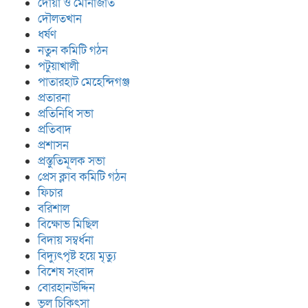
দোয়া ও মোনাজাত
দৌলতখান
ধর্ষণ
নতুন কমিটি গঠন
পটুয়াখালী
পাতারহাট মেহেন্দিগঞ্জ
প্রতারনা
প্রতিনিধি সভা
প্রতিবাদ
প্রশাসন
প্রস্তুতিমূলক সভা
প্রেস ক্লাব কমিটি গঠন
ফিচার
বরিশাল
বিক্ষোভ মিছিল
বিদায় সম্বর্ধনা
বিদ্যুৎপৃষ্ট হয়ে মৃত্যু
বিশেষ সংবাদ
বোরহানউদ্দিন
ভুল চিকিৎসা