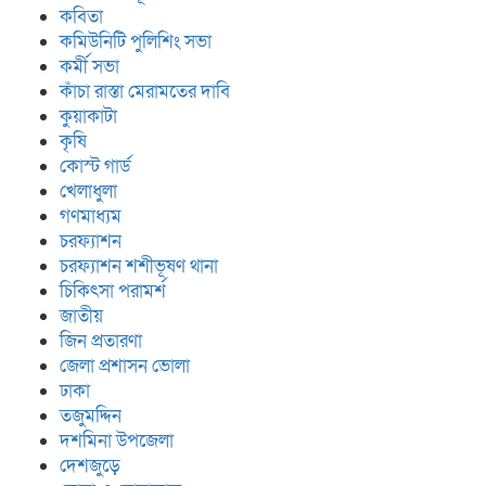
কবিতা
কমিউনিটি পুলিশিং সভা
কর্মী সভা
কাঁচা রাস্তা মেরামতের দাবি
কুয়াকাটা
কৃষি
কোস্ট গার্ড
খেলাধুলা
গণমাধ্যম
চরফ্যাশন
চরফ্যাশন শশীভূষণ থানা
চিকিৎসা পরামর্শ
জাতীয়
জিন প্রতারণা
জেলা প্রশাসন ভোলা
ঢাকা
তজুমদ্দিন
দশমিনা উপজেলা
দেশজুড়ে