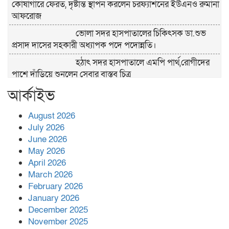
কোষাগারে ফেরত, দৃষ্টান্ত স্থাপন করলেন চরফ্যাশনের ইউএনও রুমানা
আফরোজ
ভোলা সদর হাসপাতালের চিকিৎসক ডা.শুভ
প্রসাদ দাসের সহকারী অধ্যাপক পদে পদোন্নতি।
হঠাৎ সদর হাসপাতালে এমপি পার্থ,রোগীদের
পাশে দাঁড়িয়ে শুনলেন সেবার বাস্তব চিত্র
আর্কাইভ
খাল পুনঃখননে সাশ্রয়,সরকারি কোষাগারে ফিরল
২ কোটি ২০ লাখ টাকা।সততার অনন্য দৃষ্টান্ত
স্থাপন করলেন ইউএনও বেদবতী মিস্ত্রী।
August 2026
July 2026
‘জ্বিন হাজিরে স্বর্ণ দ্বিগুণ’— প্রতারণার ফাঁদে ১৭
June 2026
নারী,দুলারহাটে চক্রের ৪ সদস্য গ্রেফতার।
May 2026
April 2026
৩০ জুলাই একযোগে এসএসসির ফল প্রকাশ।
March 2026
February 2026
January 2026
December 2025
বোরহানউদ্দিনে জমি নিয়ে বিরোধের জেরে
November 2025
সংঘবদ্ধ হামলার অভিযোগ,নারীসহ আ’হত ৫