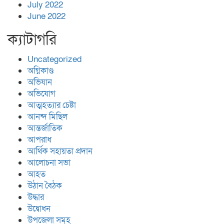
July 2022
June 2022
ক্যাটাগরি
Uncategorized
অগ্নিকাণ্ড
অভিযান
অভিযোগ
আত্মহত্যার চেষ্টা
আনন্দ মিছিল
আন্তর্জাতিক
আপরাধ
আর্থিক সহায়তা প্রদান
আলোচনা সভা
আহত
উঠান বৈঠক
উদ্ধার
উদ্বোধন
উপজেলা সমূহ