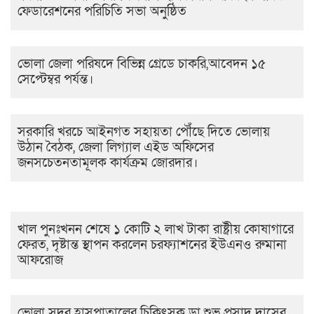
ফেডারেশনের পরিচিতি সভা অনুষ্ঠিত
ভোলা জেলা পরিষদে বিভিন্ন গ্রেডে চাকরি,আবেদন ১৫
সেপ্টেম্বর পর্যন্ত।
সরকারি খরচে আইনগত সহায়তা পৌঁছে দিতে ভোলায়
উঠান বৈঠক, জেলা লিগ্যাল এইড অফিসের
জনসচেতনতামূলক কার্যক্রম জোরদার।
খাল পুনঃখনন শেষে ১ কোটি ২ লাখ টাকা রাষ্ট্রীয় কোষাগারে
ফেরত, দৃষ্টান্ত স্থাপন করলেন চরফ্যাশনের ইউএনও রুমানা
আফরোজ
ভোলা সদর হাসপাতালের চিকিৎসক ডা.শুভ প্রসাদ দাসের