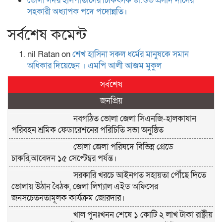
ভোলা সদর হাসপাতালের চিকিৎসক ডা.শুভ প্রসাদ দাসের
সহকারী অধ্যাপক পদে পদোন্নতি।
সর্বশেষ কমেন্ট
nil Ratan
on
শেখ হা‌সিনা সকল ধ‌র্মের মানু‌ষকে সমান
অ‌ধিকার দি‌য়ে‌ছেন । এম‌পি আলী আজম মুকুল
সর্বশেষ
জনপ্রিয়
নবগঠিত ভোলা জেলা সিএনজি-হালকাযান
পরিবহন শ্রমিক ফেডারেশনের পরিচিতি সভা অনুষ্ঠিত
ভোলা জেলা পরিষদে বিভিন্ন গ্রেডে
চাকরি,আবেদন ১৫ সেপ্টেম্বর পর্যন্ত।
সরকারি খরচে আইনগত সহায়তা পৌঁছে দিতে
ভোলায় উঠান বৈঠক, জেলা লিগ্যাল এইড অফিসের
জনসচেতনতামূলক কার্যক্রম জোরদার।
খাল পুনঃখনন শেষে ১ কোটি ২ লাখ টাকা রাষ্ট্রীয়