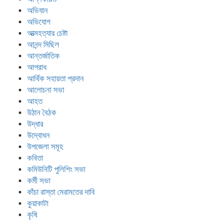
অভিযান
অভিযোগ
আত্মহত্যার চেষ্টা
আনন্দ মিছিল
আন্তর্জাতিক
আপরাধ
আর্থিক সহায়তা প্রদান
আলোচনা সভা
আহত
উঠান বৈঠক
উদ্ধার
উদ্বোধন
উপজেলা সমূহ
কবিতা
কমিউনিটি পুলিশিং সভা
কর্মী সভা
কাঁচা রাস্তা মেরামতের দাবি
কুয়াকাটা
কৃষি