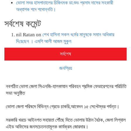
ভোলা সদর হাসপাতালের চিকিৎসক ডা.শুভ প্রসাদ দাসের সহকারী
অধ্যাপক পদে পদোন্নতি।
সর্বশেষ কমেন্ট
nil Ratan
on
শেখ হা‌সিনা সকল ধ‌র্মের মানু‌ষকে সমান অ‌ধিকার
দি‌য়ে‌ছেন । এম‌পি আলী আজম মুকুল
সর্বশেষ
জনপ্রিয়
নবগঠিত ভোলা জেলা সিএনজি-হালকাযান পরিবহন শ্রমিক ফেডারেশনের পরিচিতি
সভা অনুষ্ঠিত
ভোলা জেলা পরিষদে বিভিন্ন গ্রেডে চাকরি,আবেদন ১৫ সেপ্টেম্বর পর্যন্ত।
সরকারি খরচে আইনগত সহায়তা পৌঁছে দিতে ভোলায় উঠান বৈঠক, জেলা লিগ্যাল
এইড অফিসের জনসচেতনতামূলক কার্যক্রম জোরদার।