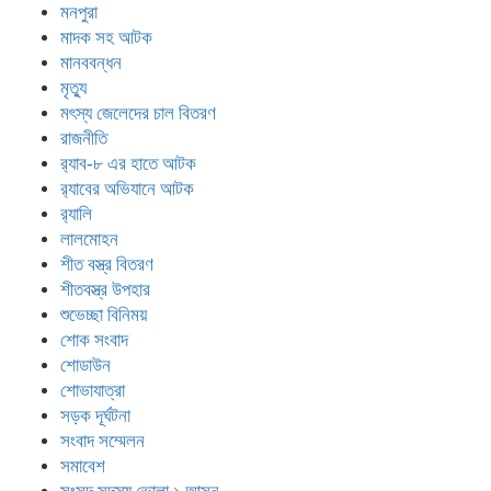
মনপুরা
মাদক সহ আটক
মানববন্ধন
মৃত্যু
মৎস্য জেলেদের চাল বিতরণ
রাজনীতি
র‍্যাব-৮ এর হাতে আটক
র‍্যাবের অভিযানে আটক
র‍্যালি
লালমোহন
শীত বস্ত্র বিতরণ
শীতবস্ত্র উপহার
শুভেচ্ছা বিনিময়
শোক সংবাদ
শোডাউন
শোভাযাত্রা
সড়ক দূর্ঘটনা
সংবাদ সম্মেলন
সমাবেশ