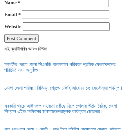
Name
*
Email
*
Website
এই ক্যাটাগরির আরও নিউজ
নবগঠিত ভোলা জেলা সিএনজি-হালকাযান পরিবহন শ্রমিক ফেডারেশনের
পরিচিতি সভা অনুষ্ঠিত
ভোলা জেলা পরিষদে বিভিন্ন গ্রেডে চাকরি,আবেদন ১৫ সেপ্টেম্বর পর্যন্ত।
সরকারি খরচে আইনগত সহায়তা পৌঁছে দিতে ভোলায় উঠান বৈঠক, জেলা
লিগ্যাল এইড অফিসের জনসচেতনতামূলক কার্যক্রম জোরদার।
খাল পুনঃখনন শেষে ১ কোটি ২ লাখ টাকা রাষ্ট্রীয় কোষাগারে ফেরত, দৃষ্টান্ত