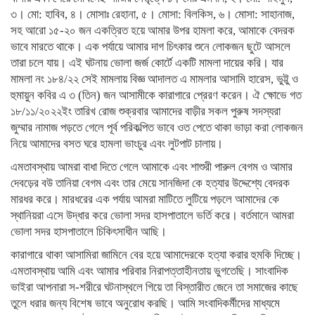
৩। মো: হাবিব, ৪। মোসাঃ রেহানা, ৫। মোসা: বিলকিস, ৬। মোসা: সাহানাজ,
সহ আরো ১৫-২০ জন একত্রিত হয়ে আমার উপর হামলা করে, আমাকে বেদরক
ভাবে মারতে থাকে। এক পর্যায়ে আমার দাগ চিৎকার শুনে লোকজন ছুটে আসলে
তারা চলে যায়। এই ঘটনায় ভোলা জর্জ কোর্টে একটি মামলা দায়ের করি। যার
মামলা নং ১৮৪/২২ সেই মামলায় বিজ্ঞ আদালত এ মামলার আসামি হারেস, ভুট্টু ও
হুমায়ুন কবির এ ৩ (তিন) জন আসামীকে কারাগারে প্রেরণ করেন। ঐ ক্ষোভে গত
১৮/১১/২০২২ইং তারিখ রোজ শুক্রবার আমাদের বাড়ীর সকল পুরুষ সদস্যরা
জুম্মার নামাজ পড়তে গেলে পূর্ব পরিকল্পিত ভাবে ওত পেতে থাকা ভাড়া করা লোকজন
নিয়ে আমাদের বসত ঘরে হামলা ভাংচুর এবং লুটপাট চালায়।
এমতাবস্থায় আমরা বাধা দিতে গেলে আমাকে এবং শাশুরী পারুল বেগম ও আমার
দেবড়ের বউ তানিয়া বেগম এবং তার মেয়ে সানজিদা কে হত্যার উদ্দেশ্যে বেদরক
মারধর করে। মারধরের এক পর্যায় আমরা মাটিতে লুটিয়ে পড়লে আমাদের কে
স্থানিয়রা এসে উদ্ধার করে ভোলা সদর হাসপাতালে ভর্তি করে। বর্তমানে আমরা
ভোলা সদর হাসপাতালে চিকিৎসাধীন আছি।
কারাগারে থাকা আসামিরা জামিনে বের হয়ে আমাদেরকে হত্যা করার হুমকি দিচ্ছে।
এমতাবস্থায় আমি এবং আমার পরিবার নিরাপত্তাহীনতায় ভুগতেছি। সাংবাদিক
ভাইরা আপনারা স-শরীরে ঘটনাস্থলে গিয়ে তা বিস্তারীত জেনে তা সমাজের কাছে
তুলে ধরার জন্য বিশেষ ভাবে অনুরোধ করছি। আমি সংবাদিকর্মীদের মাধ্যমে