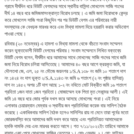
গ্রামে দীর্ঘদিন ধরে বিউটি বেগমদের সাথে স্থানীয় বাসিন্দা মোখলেস সাজি গংদের
দীর্ঘ ১৪ বছর ধরে জমিজমাসংক্রান্ত বিরোধ চলছে। এ জমি জমা বিরোধকে কেন্দ্র
করে মোখলেস সাজি গংরা কিছুদিন পর পর ডিউটি বেগম এর পরিবারের নারী
সদস্যদের কে বেধড়ক মারধর করে এবং মিথ্যা মামলা দিয়ে হয়রানি করার অভিযোগ
পাওয়া গেছে।
রবিবার (২০ নভেম্বর) এ হামলা ও মিথ্যা মামলা থেকে বাঁচতে সংবাদ সম্মেলন
করেন ভুক্তভোগী বিউটি বেগমের পরিবার। সংবাদ সম্মেলনে লিখিত বক্তব্যে
বিউটি বেগম বলেন, দীর্ঘদীন ধরে আমাদের সাথে মোখলেছ সাজি গংদের সাথে জমি
জমা নিয়ে বিরোধ চলিয়া আসিতেছে। আমাদের ৪০ বছর আগে ক্রয়কৃত জমি, যা
দৌলতখা জে, এল, ২৫ নং মৌজে জয়নগর ১/S.A ১৩৮ নং জমি ১০ শতাংশ দাগ
নং ১৪২৪ নং দাগ ভুক্ত ২/S.A.১১৪৩ নং জমি ৬ শতাংশ (২ নং পৃষ্ঠার হাসিয়া)
দাগ নং ১৪৫২ অপর ১টি দাগ আছে ১-২ নং নথিতে মোট বিক্রীত জমি ১৬ শতাংশ
গ্রহিতা ১জন দাতা ১জন গ্রহিতা। মোজাম্মেল হক পিতা মৃত সেকান্দর আলী। এই
জমি ১৪ বছর ধরে জোর পূর্বক দখল করে আসছে মোখলেছ গংরা। এই নিয়ে
এলাকার চেয়ারম্যান মেম্বার ও স্থানীয় জন প্রতিনিধিরা কয়েক বার সালিশ বৈঠক
করেছে। একাধিকবার সালিশ বৈঠক হলেও সালিশির রায় না মেনে তারা পূর্বের মতো
জোরজবস্তি করে আমাদের জমি দখল করে আছে এবং প্রতিনিয়ত আমাদেরকে
হুমকি দামকি দেয় এবং মারধর করতে আসে। গত ৭/১১/২০২২ইং তারিখে আমাকে
বাসায় একা পেয়ে মোখলেছ সাজির নেতৃত্বে ১। মোঃ এমদাদ, ২। মো: সাইমুন,