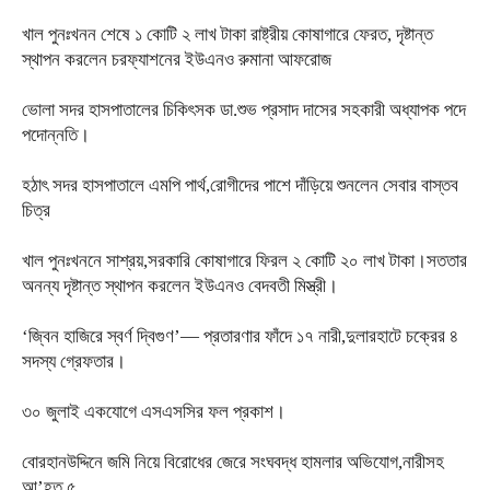
খাল পুনঃখনন শেষে ১ কোটি ২ লাখ টাকা রাষ্ট্রীয় কোষাগারে ফেরত, দৃষ্টান্ত
স্থাপন করলেন চরফ্যাশনের ইউএনও রুমানা আফরোজ
ভোলা সদর হাসপাতালের চিকিৎসক ডা.শুভ প্রসাদ দাসের সহকারী অধ্যাপক পদে
পদোন্নতি।
হঠাৎ সদর হাসপাতালে এমপি পার্থ,রোগীদের পাশে দাঁড়িয়ে শুনলেন সেবার বাস্তব
চিত্র
খাল পুনঃখননে সাশ্রয়,সরকারি কোষাগারে ফিরল ২ কোটি ২০ লাখ টাকা।সততার
অনন্য দৃষ্টান্ত স্থাপন করলেন ইউএনও বেদবতী মিস্ত্রী।
‘জ্বিন হাজিরে স্বর্ণ দ্বিগুণ’— প্রতারণার ফাঁদে ১৭ নারী,দুলারহাটে চক্রের ৪
সদস্য গ্রেফতার।
৩০ জুলাই একযোগে এসএসসির ফল প্রকাশ।
বোরহানউদ্দিনে জমি নিয়ে বিরোধের জেরে সংঘবদ্ধ হামলার অভিযোগ,নারীসহ
আ’হত ৫