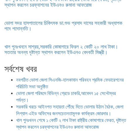
স্থাপন করলেন চরফ্যাশনের ইউএনও রুমানা আফরোজ
ভোলা সদর হাসপাতালের চিকিৎসক ডা.শুভ প্রসাদ দাসের সহকারী অধ্যাপক
পদে পদোন্নতি।
খাল পুনঃখননে সাশ্রয়,সরকারি কোষাগারে ফিরল ২ কোটি ২০ লাখ টাকা।
সততার অনন্য দৃষ্টান্ত স্থাপন করলেন ইউএনও বেদবতী মিস্ত্রী।
সর্বশেষ খবর
নবগঠিত ভোলা জেলা সিএনজি-হালকাযান পরিবহন শ্রমিক ফেডারেশনের
পরিচিতি সভা অনুষ্ঠিত
ভোলা জেলা পরিষদে বিভিন্ন গ্রেডে চাকরি,আবেদন ১৫ সেপ্টেম্বর
পর্যন্ত।
সরকারি খরচে আইনগত সহায়তা পৌঁছে দিতে ভোলায় উঠান বৈঠক, জেলা
লিগ্যাল এইড অফিসের জনসচেতনতামূলক কার্যক্রম জোরদার।
খাল পুনঃখনন শেষে ১ কোটি ২ লাখ টাকা রাষ্ট্রীয় কোষাগারে ফেরত, দৃষ্টান্ত
স্থাপন করলেন চরফ্যাশনের ইউএনও রুমানা আফরোজ