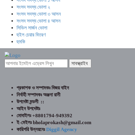
সংসদ সদস্য ভোলা ১ আসন
সংসদ সদস্য ভোলা ২
সংসদ সদস্য ভোলা ৩ আসন
সংসদ সদস্য ভোলা ৪ আসন
সিভিল সার্জন ভোলা
হুইল চেয়ার বিতরণ
হুমকি
প্রকাশক ও সম্পাদকঃ বিজয় বাইন
নির্বাহী সম্পাদকঃ অঞ্জনা রানী
উপদেষ্টা মন্ডলী ::
আইন উপদেষ্টাঃ
মোবাইলঃ +8801794-949392
ই-মেইলঃ bholaprokash@gmail.com
কারিগরি উন্নয়নেঃ
Diggil Agency