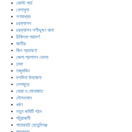
কোস্ট গার্ড
খেলাধুলা
গণমাধ্যম
চরফ্যাশন
চরফ্যাশন শশীভূষণ থানা
চিকিৎসা পরামর্শ
জাতীয়
জিন প্রতারণা
জেলা প্রশাসন ভোলা
ঢাকা
তজুমদ্দিন
দশমিনা উপজেলা
দেশজুড়ে
দোয়া ও মোনাজাত
দৌলতখান
ধর্ষণ
নতুন কমিটি গঠন
পটুয়াখালী
পাতারহাট মেহেন্দিগঞ্জ
প্রতারনা