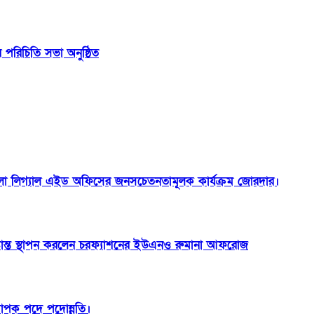
রিচিতি সভা অনুষ্ঠিত
া লিগ্যাল এইড অফিসের জনসচেতনতামূলক কার্যক্রম জোরদার।
ষ্টান্ত স্থাপন করলেন চরফ্যাশনের ইউএনও রুমানা আফরোজ
যাপক পদে পদোন্নতি।