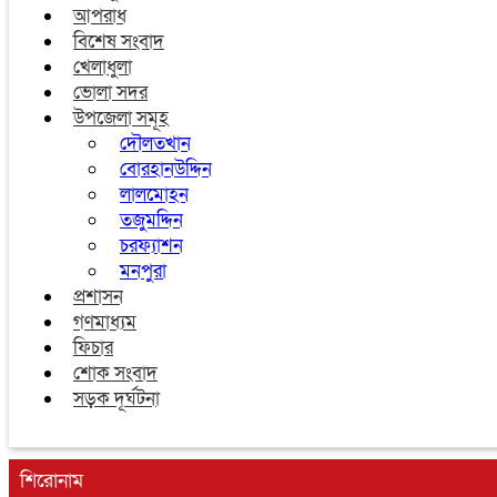
আপরাধ
বিশেষ সংবাদ
খেলাধুলা
ভোলা সদর
উপজেলা সমূহ
দৌলতখান
বোরহানউদ্দিন
লালমোহন
তজুমদ্দিন
চরফ্যাশন
মনপুরা
প্রশাসন
গণমাধ্যম
ফিচার
শোক সংবাদ
সড়ক দূর্ঘটনা
শিরোনাম