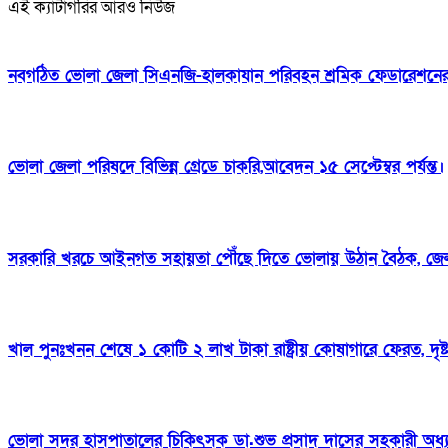
এই ক্যাটাগরির আরও নিউজ
নবগঠিত ভোলা জেলা সিএনজি-হালকাযান পরিবহন শ্রমিক ফেডারেশনের প
ভোলা জেলা পরিষদে বিভিন্ন গ্রেডে চাকরি,আবেদন ১৫ সেপ্টেম্বর পর্যন্ত।
সরকারি খরচে আইনগত সহায়তা পৌঁছে দিতে ভোলায় উঠান বৈঠক, জেল
খাল পুনঃখনন শেষে ১ কোটি ২ লাখ টাকা রাষ্ট্রীয় কোষাগারে ফেরত, দৃ
ভোলা সদর হাসপাতালের চিকিৎসক ডা.শুভ প্রসাদ দাসের সহকারী অধ্