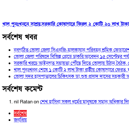
খাল পুনঃখননে সাশ্রয়,সরকারি কোষাগারে ফিরল ২ কোটি ২০ লাখ টাকা।সত
সর্বশেষ খবর
নবগঠিত ভোলা জেলা সিএনজি-হালকাযান পরিবহন শ্রমিক ফেডারেশন
ভোলা জেলা পরিষদে বিভিন্ন গ্রেডে চাকরি,আবেদন ১৫ সেপ্টেম্বর পর্যন
সরকারি খরচে আইনগত সহায়তা পৌঁছে দিতে ভোলায় উঠান বৈঠক, 
খাল পুনঃখনন শেষে ১ কোটি ২ লাখ টাকা রাষ্ট্রীয় কোষাগারে ফেরত,
ভোলা সদর হাসপাতালের চিকিৎসক ডা.শুভ প্রসাদ দাসের সহকারী অ
সর্বশেষ কমেন্ট
nil Ratan
on
শেখ হা‌সিনা সকল ধ‌র্মের মানু‌ষকে সমান অ‌ধিকার 
সর্বশেষ
জনপ্রিয়