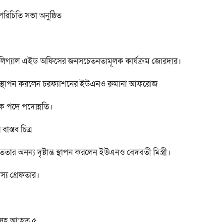
িচিতি সভা অনুষ্ঠিত
লিগ্যাল এইড অফিসের জনসচেতনতামূলক কার্যক্রম জোরদার।
টান্ত স্থাপন করলেন চরফ্যাশনের ইউএনও রুমানা আফরোজ
পক পদে পদোন্নতি।
স্তব চিত্র
র অনন্য দৃষ্টান্ত স্থাপন করলেন ইউএনও বেদবতী মিস্ত্রী।
দস্য গ্রেফতার।
রীসহ আ’হত ৫