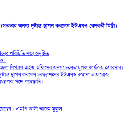
তার অনন্য দৃষ্টান্ত স্থাপন করলেন ইউএনও বেদবতী মিস্ত্রী।
ের পরিচিতি সভা অনুষ্ঠিত
্ত।
জেলা লিগ্যাল এইড অফিসের জনসচেতনতামূলক কার্যক্রম জোরদার।
 দৃষ্টান্ত স্থাপন করলেন চরফ্যাশনের ইউএনও রুমানা আফরোজ
ধ্যাপক পদে পদোন্নতি।
দি‌য়ে‌ছেন । এম‌পি আলী আজম মুকুল