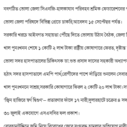
নবগঠিত ভোলা জেলা সিএনজি-হালকাযান পরিবহন শ্রমিক ফেডারেশনের পর
ভোলা জেলা পরিষদে বিভিন্ন গ্রেডে চাকরি,আবেদন ১৫ সেপ্টেম্বর পর্যন্ত।
সরকারি খরচে আইনগত সহায়তা পৌঁছে দিতে ভোলায় উঠান বৈঠক, জেলা 
খাল পুনঃখনন শেষে ১ কোটি ২ লাখ টাকা রাষ্ট্রীয় কোষাগারে ফেরত, দৃষ্
ভোলা সদর হাসপাতালের চিকিৎসক ডা.শুভ প্রসাদ দাসের সহকারী অধ্যা
হঠাৎ সদর হাসপাতালে এমপি পার্থ,রোগীদের পাশে দাঁড়িয়ে শুনলেন সেবার বা
খাল পুনঃখননে সাশ্রয়,সরকারি কোষাগারে ফিরল ২ কোটি ২০ লাখ টাকা।সততা
‘জ্বিন হাজিরে স্বর্ণ দ্বিগুণ’— প্রতারণার ফাঁদে ১৭ নারী,দুলারহাটে চক্রের ৪ স
৩০ জুলাই একযোগে এসএসসির ফল প্রকাশ।
বোরহানউদ্দিনে জমি নিয়ে বিরোধের জেরে সংঘবদ্ধ হামলার অভিযোগ,না