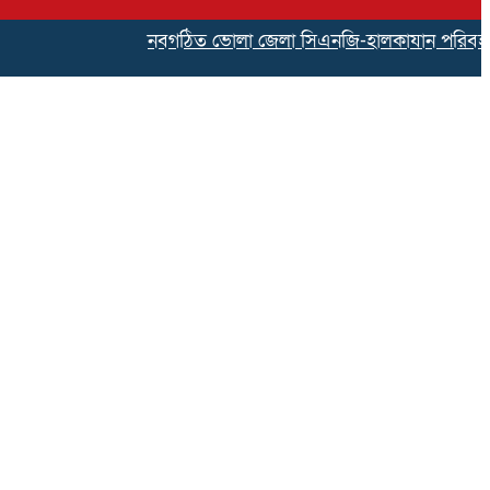
নবগঠিত ভোলা জেলা সিএনজি-হালকাযান পরিবহন শ্রমিক